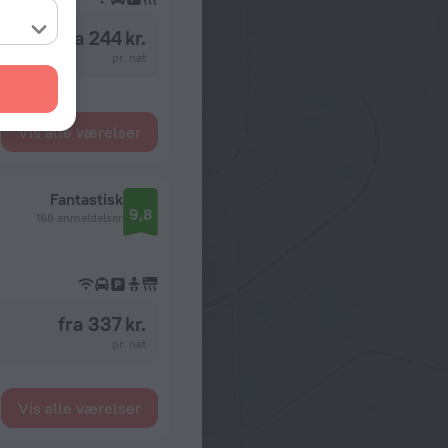
fra 244 kr.
pr. nat
Vis alle værelser
Fantastisk
9,8
168 anmeldelser
fra 337 kr.
pr. nat
Vis alle værelser