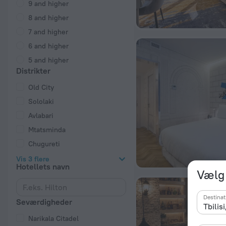
9 and higher
8 and higher
7 and higher
6 and higher
5 and higher
Distrikter
Old City
Sololaki
Avlabari
Mtatsminda
Chugureti
Vis 3 flere
Hotellets navn
Vælg 
Destinat
Seværdigheder
Narikala Citadel