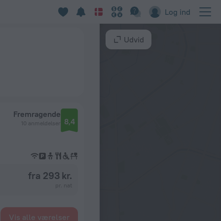
Log ind
Udvid
Fremragende
8,4
10 anmeldelser
fra 293 kr.
pr. nat
Vis alle værelser