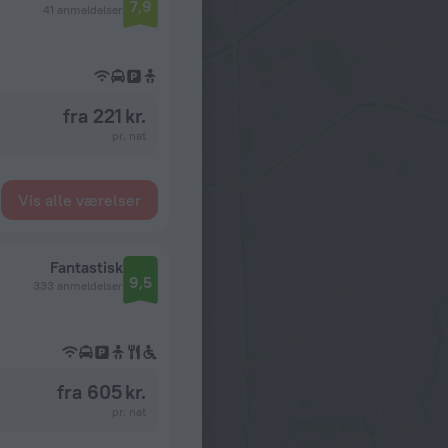
7,9
41 anmeldelser
fra 221 kr.
pr. nat
Vis alle værelser
Fantastisk
9,5
333 anmeldelser
fra 605 kr.
pr. nat