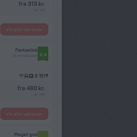
fra 313 kr.
pr. nat
Vis alle værelser
Fantastisk
9,4
76 anmeldelser
fra 480 kr.
pr. nat
Vis alle værelser
Meget god