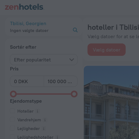
20 bedste hoteller i Tbilisi 2026 fra 187 kr.. Bestil nu hos Zen
Tbilisi, Georgien
hoteller i Tbilis
Ingen valgte datoer
Vælg datoer for at se l
Sortér efter
Vælg datoer
Efter popularitet
Pris
Ejendomstype
Hoteller
Vandrehjem
Lejligheder
Lejlighedshoteller