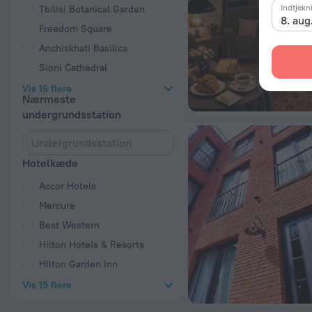
Indtjekn
Tbilisi Botanical Garden
8. aug
Freedom Square
Anchiskhati Basilica
Sioni Cathedral
Vis 16 flere
Nærmeste
undergrundsstation
Hotelkæde
Accor Hotels
Mercure
Best Western
Hilton Hotels & Resorts
Hilton Garden Inn
Vis 15 flere