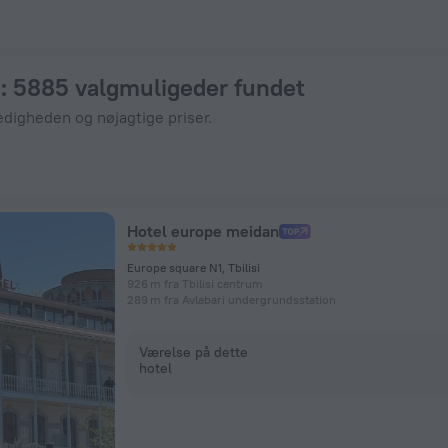
Hotels.com.
i
: 5885 valgmuligeder fundet
edigheden og nøjagtige priser.
Hotel europe meidan
Europe square N1, Tbilisi
926 m fra Tbilisi centrum
289 m fra Avlabari undergrundsstation
Værelse på dette
hotel