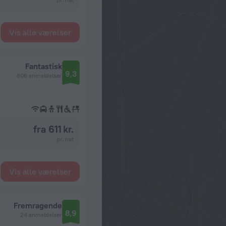
Vis alle værelser
Fantastisk
9,3
806 anmeldelser
fra 611 kr.
pr. nat
Vis alle værelser
Fremragende
8,9
24 anmeldelser