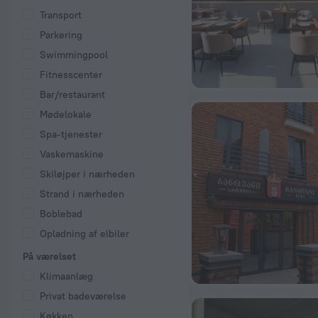
Transport
Parkering
Swimmingpool
Fitnesscenter
Bar/restaurant
Mødelokale
Spa-tjenester
Vaskemaskine
Skiløjper i nærheden
Strand i nærheden
Boblebad
Opladning af elbiler
På værelset
Klimaanlæg
Privat badeværelse
Køkken