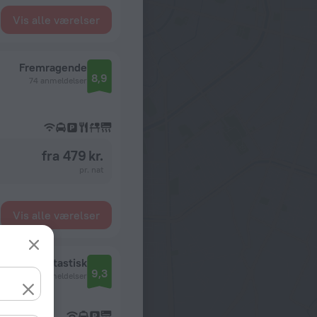
Vis alle værelser
Fremragende
8,9
74 anmeldelser
fra 479 kr.
pr. nat
Vis alle værelser
Fantastisk
9,3
48 anmeldelser