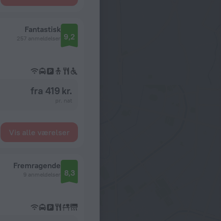
Fantastisk
9,2
257 anmeldelser
fra 419 kr.
pr. nat
Vis alle værelser
Fremragende
8,3
9 anmeldelser