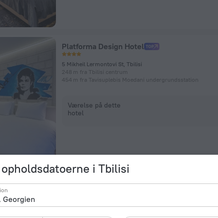
Platforma Design Hotel
5 Mikheil Lermontovi St, Tbilisi
248 m fra Tbilisi centrum
454 m fra Tavisuplebis Moedani undergrundsstation
Værelse på dette
hotel
opholdsdatoerne i Tbilisi
Winetorium Mini-Hotel
ion
ulitsa Metekhi, 18, Tbilisi
1,1 km fra Tbilisi centrum
134 m fra Avlabari undergrundsstation