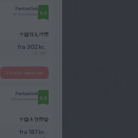
Fantastisk
9,0
10 anmeldelser
fra 302 kr.
pr. nat
Vis alle værelser
Fantastisk
9,0
267 anmeldelser
fra 187 kr.
pr. nat