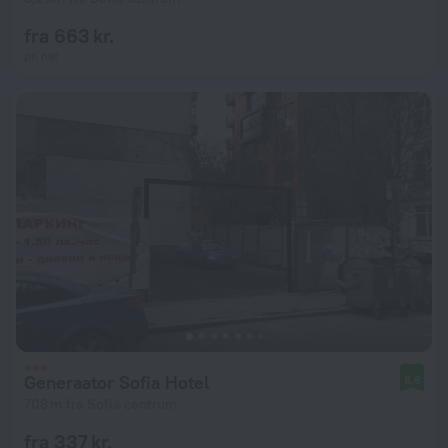
fra 663 kr.
pr. nat
Generaator Sofia Hotel
8,6
708 m fra Sofia centrum
fra 337 kr.