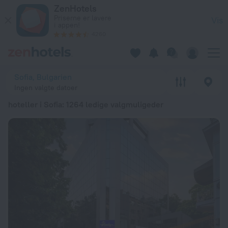
20 bedste hoteller i Sofia 2026 fra 280 kr.. Bestil nu hos ZenH
ZenHotels
Priserne er lavere
Vis
i appen!
4260
Sofia, Bulgarien
Ingen valgte datoer
hoteller i Sofia
: 1264 ledige valgmuligeder