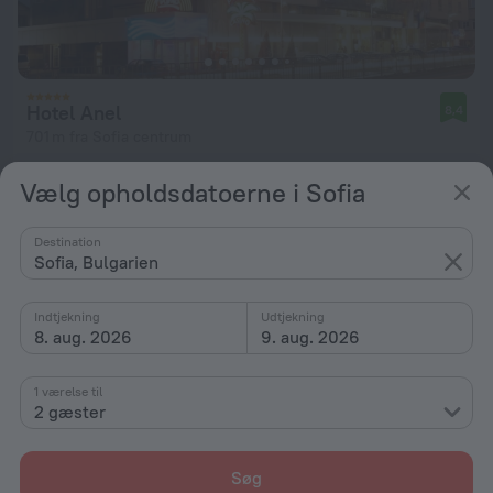
Hotel Anel
8,4
701 m fra Sofia centrum
fra 1.035 kr.
Vælg opholdsdatoerne i Sofia
pr. nat
Destination
Sofia, Bulgarien
Indtjekning
Udtjekning
8. aug. 2026
9. aug. 2026
1 værelse til
2 gæster
Søg