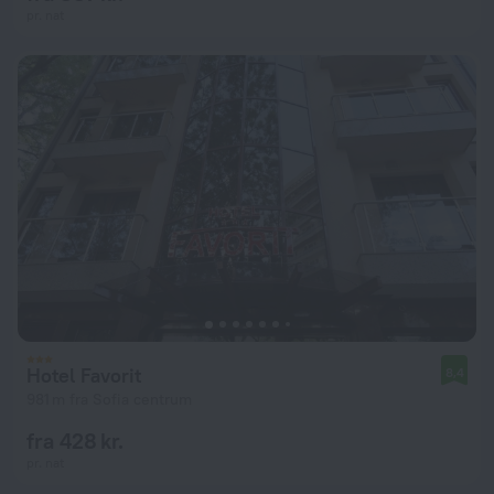
pr. nat
Hotel Favorit
8,4
981 m fra Sofia centrum
fra 428 kr.
pr. nat