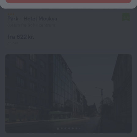
Park - Hotel Moskva
6,5
3,4 km fra Sofia centrum
fra 622 kr.
pr. nat