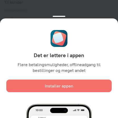
Til kunder
Hjælpecenter
Kundesupport
Rejseblog
Cookieindstillinger
Booking Terms & Conditions
Til partnere
Det er lettere i appen
Til ejendomsindehavere
Til rejsebureauer
Flere betalingsmuligheder, offlineadgang til
bestillinger og meget andet
Til erhvervskunder
Affiliate program
Installer appen
Sikre betalinger
Sikker databeskyttelse fra førende betalingssystemer.
Vi bruger cookies til indhold, reklamering og analyser af