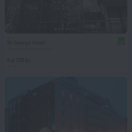
St George Hotel
8,5
938 m fra Sofia centrum
fra 751 kr.
pr. nat