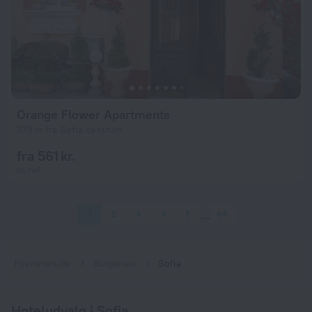
Orange Flower Apartments
379 m fra Sofia centrum
fra 561 kr.
pr. nat
1
2
3
4
5
64
Hjemmeside
Bulgarien
Sofia
Hoteludvalg i Sofia