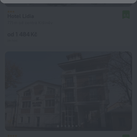
Hotel Lidia
8,6
771 m od centra Kišiněv
od 1 484 Kč
za noc