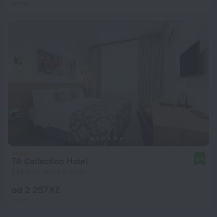
za noc
TA Collection Hotel
8,9
1,2 km od centra Kišiněv
od 2 257 Kč
za noc