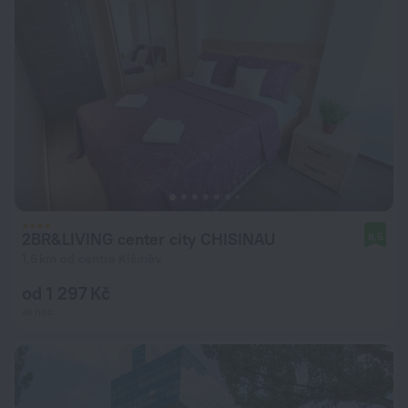
2BR&LIVING center city CHISINAU
8,5
1,6 km od centra Kišiněv
od 1 297 Kč
za noc