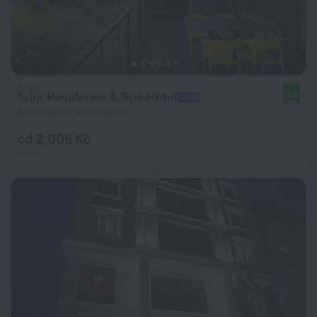
Tulip Residence & Spa Hotel
8,9
3,7 km od centra Kišiněv
od 2 006 Kč
za noc