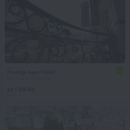
Prestige Apart Hotel
6,9
503 m od centra Kišiněv
od 1 316 Kč
za noc