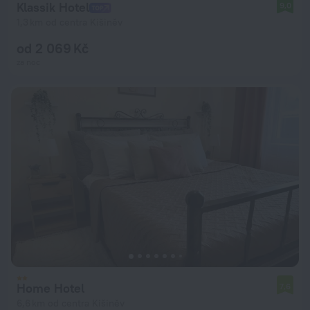
Klassik Hotel
9,0
1,3 km od centra Kišiněv
od 2 069 Kč
za noc
Home Hotel
7,6
6,6 km od centra Kišiněv