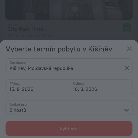
City Park Hotel
9,1
418 m od centra Kišiněv
od 2 268 Kč
Vyberte termín pobytu v Kišiněv
za noc
Destinace
Kišiněv, Moldavská republika
Příjezd
Odjezd
15. 8. 2026
16. 8. 2026
1pokoj pro
2 hostů
Vyhledat