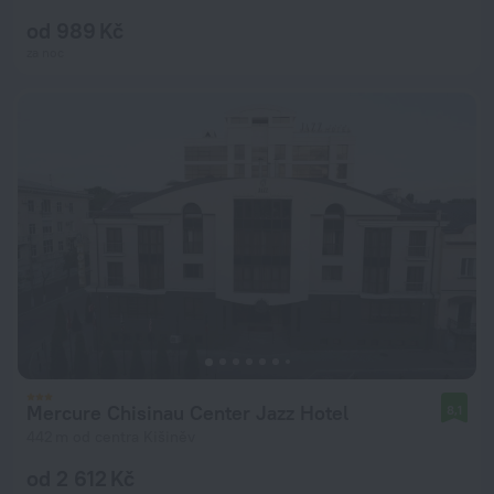
od 989 Kč
za noc
Mercure Chisinau Center Jazz Hotel
8,1
442 m od centra Kišiněv
od 2 612 Kč