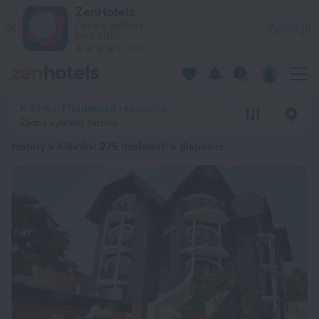
20 nejlepších Hotely v Kišiněv 2026 od 989 Kč - Rezervujte n
ZenHotels
Ceny v aplikaci
Zobrazit
jsou nižší!
4260
Kišiněv, Moldavská republika
Žádný vybraný termín
Hotely v Kišiněv
: 275 možností k dispozici