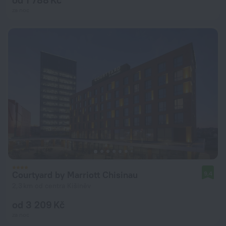
za noc
Courtyard by Marriott Chisinau
9,4
2,3 km od centra Kišiněv
od 3 209 Kč
za noc