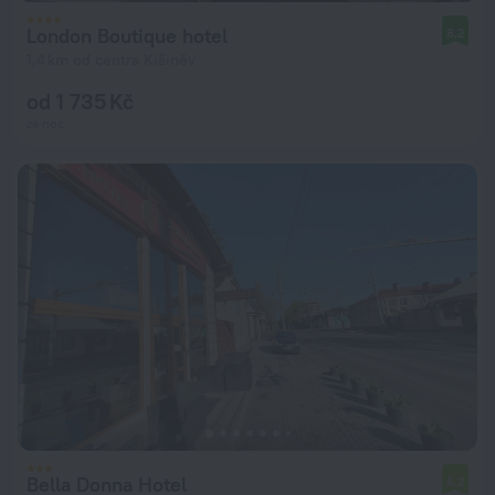
London Boutique hotel
8,2
1,4 km od centra Kišiněv
od 1 735 Kč
za noc
Bella Donna Hotel
6,2