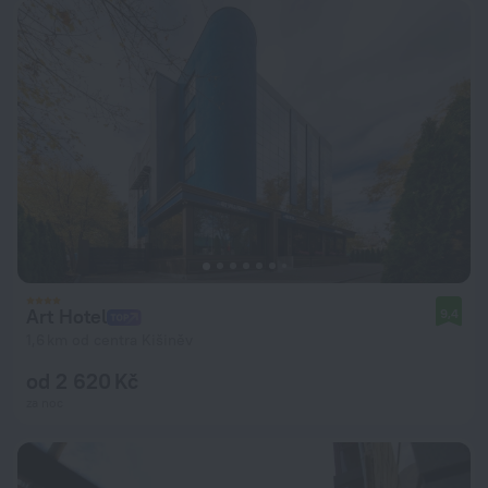
Art Hotel
9,4
1,6 km od centra Kišiněv
od 2 620 Kč
za noc