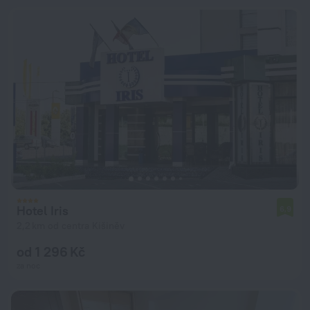
Hotel Iris
6,9
2,2 km od centra Kišiněv
od 1 296 Kč
za noc