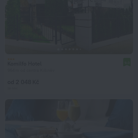
Komilfo Hotel
9,0
964 m od centra Kišiněv
od 2 048 Kč
za noc