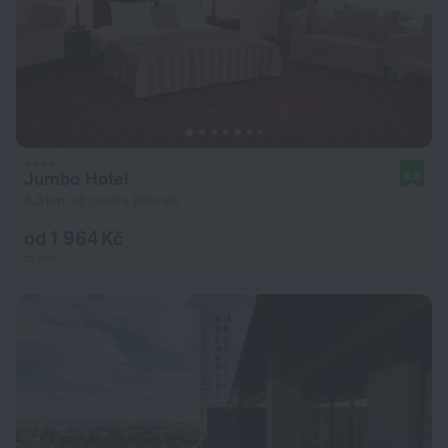
Jumbo Hotel
8,3
3,3 km od centra Kišiněv
od 1 964 Kč
za noc