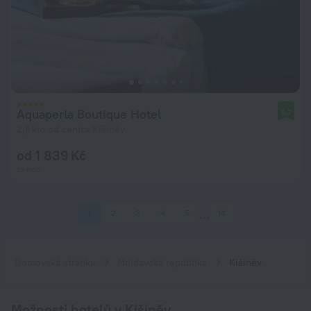
Aquaperla Boutique Hotel
9,7
2,8 km od centra Kišiněv
od 1 839 Kč
za noc
1
2
3
4
5
14
Domovská stránka
Moldavská republika
Kišiněv
Možnosti hotelů v Kišiněv