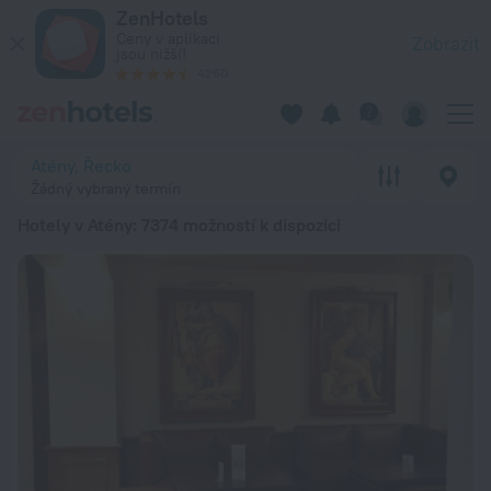
20 nejlepších Hotely v Atény 2026 od 840 Kč - Rezervujte nyn
ZenHotels
Ceny v aplikaci
Zobrazit
jsou nižší!
4260
Atény, Řecko
Žádný vybraný termín
Hotely v Atény
: 7374 možností k dispozici