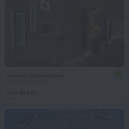
Athenian Callirhoe Hotel
7,9
2,1 km od centra Atény
od 2 889 Kč
za noc