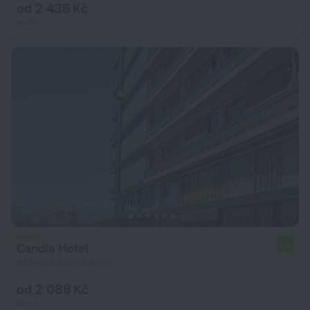
od 2 436 Kč
za noc
Candia Hotel
6,8
877 m od centra Atény
od 2 088 Kč
za noc