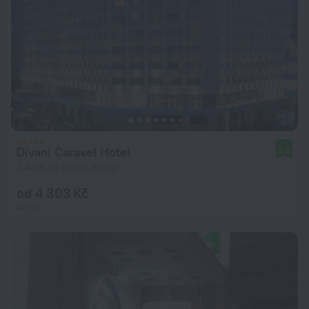
Divani Caravel Hotel
9,0
2,4 km od centra Atény
od 4 303 Kč
za noc