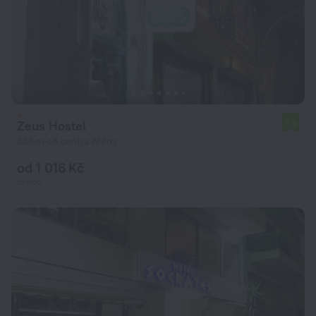
Zeus Hostel
5,9
358 m od centra Atény
od 1 016 Kč
za noc