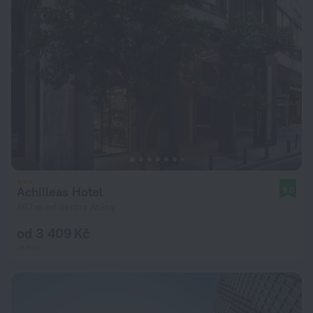
Achilleas Hotel
9,0
867 m od centra Atény
od 3 409 Kč
za noc