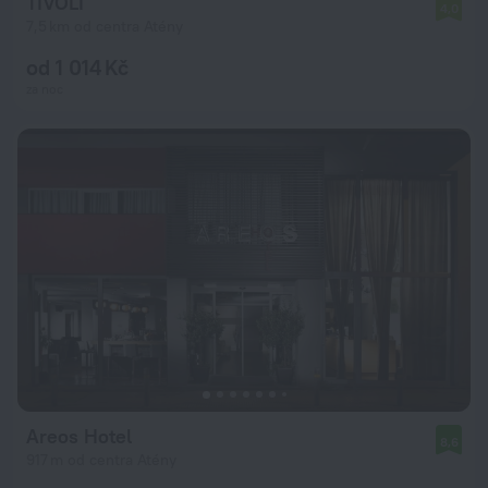
TIVOLI
4,0
7,5 km od centra Atény
od 1 014 Kč
za noc
Areos Hotel
8,6
917 m od centra Atény