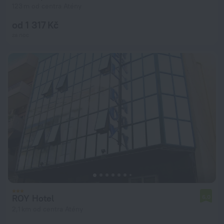
123 m od centra Atény
od 1 317 Kč
za noc
ROY Hotel
6,0
2,1 km od centra Atény