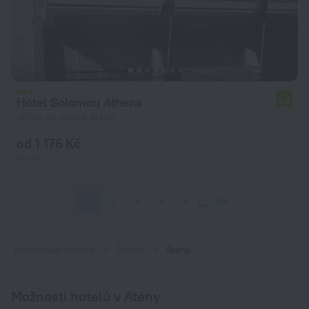
Hotel Solomou Athens
6,6
365 m od centra Atény
od 1 176 Kč
za noc
1
2
3
4
5
369
Domovská stránka
Řecko
Atény
Možnosti hotelů v Atény