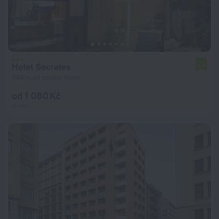
Hotel Socrates
6,6
946 m od centra Atény
od 1 080 Kč
za noc