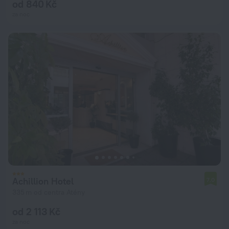
od 840 Kč
za noc
Achillion Hotel
7,0
335 m od centra Atény
od 2 113 Kč
za noc