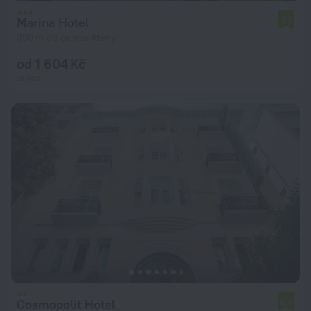
Marina Hotel
7,1
350 m od centra Atény
od 1 604 Kč
za noc
Cosmopolit Hotel
6,7