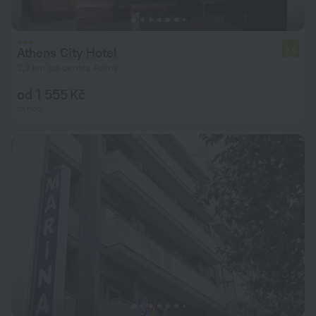
Athens City Hotel
7,6
2,7 km od centra Atény
od 1 555 Kč
za noc