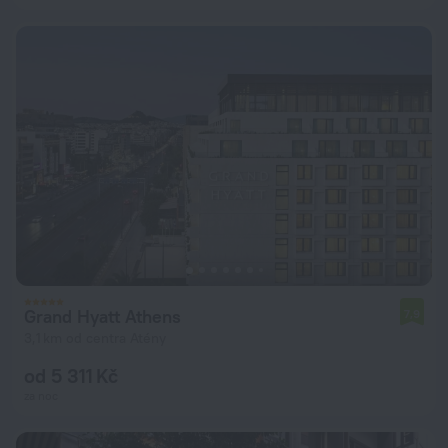
Grand Hyatt Athens
7,9
3,1 km od centra Atény
od 5 311 Kč
za noc