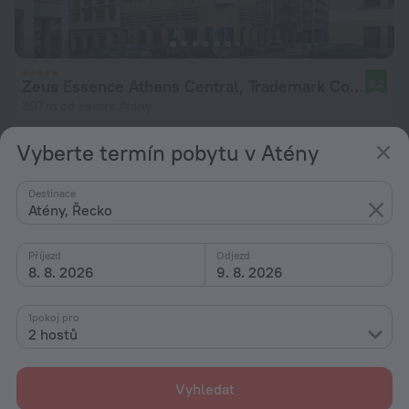
Zeus Essence Athens Central, Trademark Collection by Wyndham
8,2
307 m od centra Atény
od 3 289 Kč
Vyberte termín pobytu v Atény
za noc
Destinace
Atény, Řecko
Příjezd
Odjezd
8. 8. 2026
9. 8. 2026
1pokoj pro
2 hostů
Vyhledat