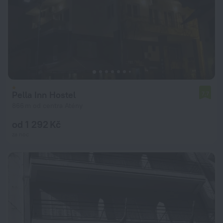
Pella Inn Hostel
7,7
866 m od centra Atény
od 1 292 Kč
za noc