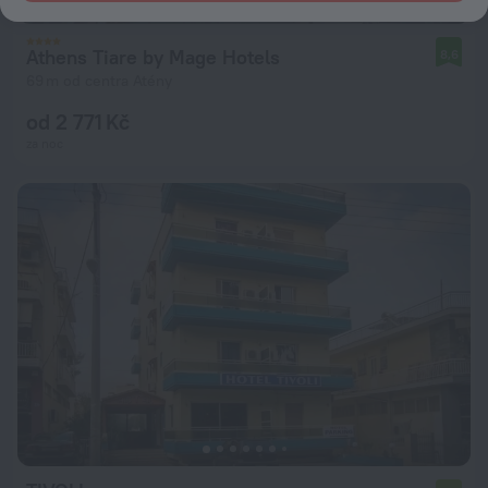
Athens Tiare by Mage Hotels
8,6
69 m od centra Atény
od 2 771 Kč
za noc