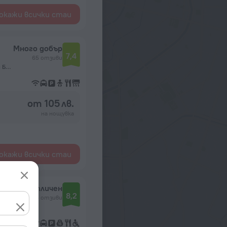
окажи всички стаи
Много добър
7,4
65 отзиви
No. 91 Peace Avenue, Enkhtaivan Street 10th Khoroolol, Улан Батор
от 105 лв.
на нощувка
окажи всички стаи
Отличен
8,2
36 отзиви