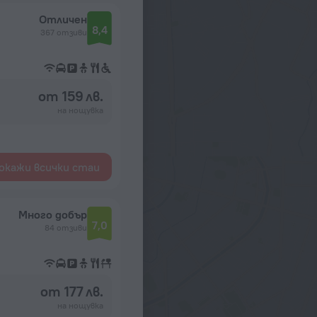
Отличен
8,4
367 отзиви
от 159 лв.
на нощувка
окажи всички стаи
Много добър
7,0
84 отзиви
от 177 лв.
на нощувка