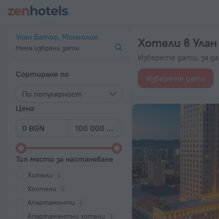
20-те най-добри Хотели в Улан Батор 2026 от 40 лв. – Ре
Улан Батор, Монголия
Хотели в Улан
Няма избрани дати
Изберете дати, за д
Сортиране по
Изберете дати
По популярност
Цена
Тип място за настаняване
Хотели
Хостели
Апартаменти
Апартаментни хотели