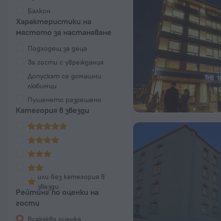
Балкон
Характеристики на
мястото за настаняване
Подходящ за деца
За гости с увреждания
Допускат се домашни
любимци
Пушенето разрешено
Категория в звезди
или без категория в
звезди
Рейтинг по оценки на
гости
Всякаква оценка