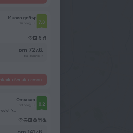
Много добър
7,3
34 отзиви
от 72 лв.
на нощувка
окажи всички стаи
Отличен
8,2
68 отзиви
Jalkhanz Khutagt Damdinbazariin gudamj, 52, 4 dugeer khoroolol, Улан Батор
от 141 лв.