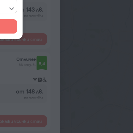
от 143 лв.
на нощувка
окажи всички стаи
Отличен
8,4
86 отзиви
от 148 лв.
на нощувка
окажи всички стаи