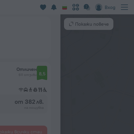
Вход
Покажи повече
Отличен
8,5
611 отзиви
от 382 лв.
на нощувка
окажи всички стаи