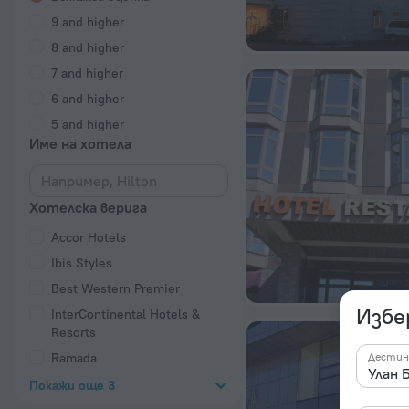
9 and higher
8 and higher
7 and higher
6 and higher
5 and higher
Име на хотела
Хотелска верига
Accor Hotels
Ibis Styles
Best Western Premier
Избе
InterContinental Hotels &
Resorts
Дестин
Ramada
Покажи още 3