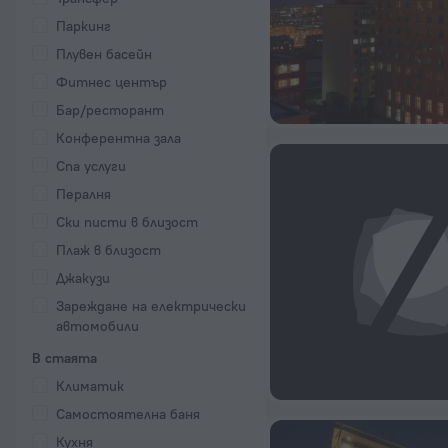
Паркинг
Плувен басейн
Фитнес център
Бар/ресторант
Конферентна зала
Спа услуги
Пералня
Ски писти в близост
Плаж в близост
Джакузи
Зареждане на електрически
автомобили
В стаята
Климатик
Самостоятелна баня
Кухня