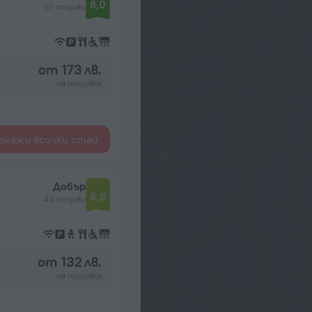
8,0
57 отзиви
от 173 лв.
на нощувка
окажи всички стаи
Добър
6,8
43 отзиви
от 132 лв.
на нощувка