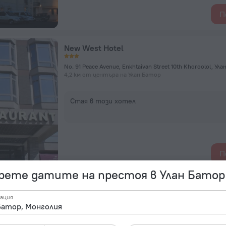
П
New West Hotel
4,2 км от центъра на Улан Батор
Стая в този хотел
П
рете датите на престоя в Улан Батор
Millennium Plaza Hotel
ация
Tsend Guniy Gudamzh.1, Улан Батор
1,4 км от центъра на Улан Батор