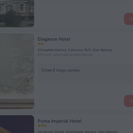
П
Elegance Hotel
Chingeltei district, 4 khoroo, 16/3, Улан Батор
671 м от центъра на Улан Батор
Стая в този хотел
П
Puma Imperial Hotel
University Street, Sukhbaatar Square, Улан Батор