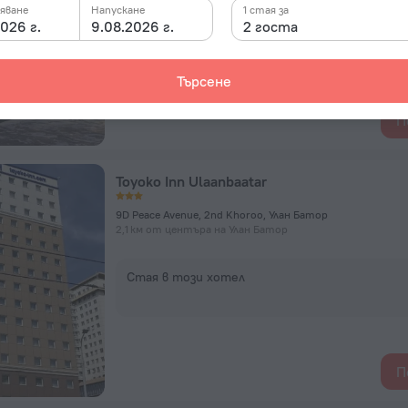
яване
Напускане
1 стая за
026 г.
9.08.2026 г.
2 госта
Стая в този хотел
Търсене
П
Toyoko Inn Ulaanbaatar
9D Peace Avenue, 2nd Khoroo, Улан Батор
2,1 км от центъра на Улан Батор
Стая в този хотел
П