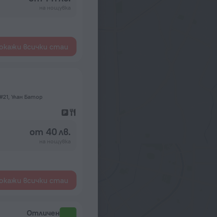
на нощувка
окажи всички стаи
r #21, Улан Батор
от 40 лв.
на нощувка
окажи всички стаи
Отличен