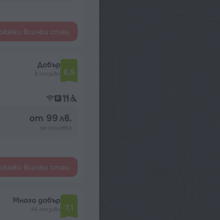
окажи всички стаи
Добър
6,5
9 отзиви
от 99 лв.
на нощувка
окажи всички стаи
Много добър
7,1
44 отзиви