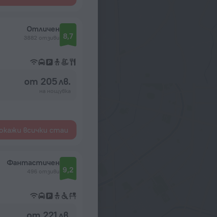
Отличен
8,7
3882 отзиви
от 205 лв.
на нощувка
окажи всички стаи
Фантастичен
9,2
496 отзиви
от 221 лв.