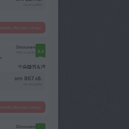
на нощувка
окажи всички стаи
Отличен
8,4
638 отзиви
га
от 867 лв.
на нощувка
окажи всички стаи
Отличен