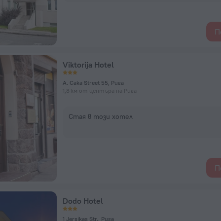
П
Viktorija Hotel
A. Caka Street 55, Рига
1,8 км от центъра на Рига
Стая в този хотел
П
Dodo Hotel
1 Jersikas Str., Рига