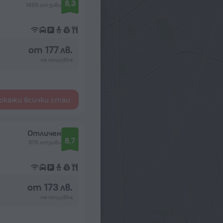
8,3
1489 отзиви
от 177 лв.
на нощувка
окажи всички стаи
Отличен
8,7
375 отзиви
от 173 лв.
на нощувка