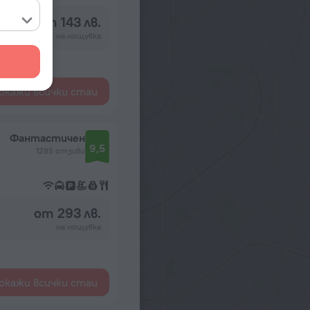
от 143 лв.
на нощувка
окажи всички стаи
Фантастичен
9,5
1285 отзиви
от 293 лв.
на нощувка
окажи всички стаи