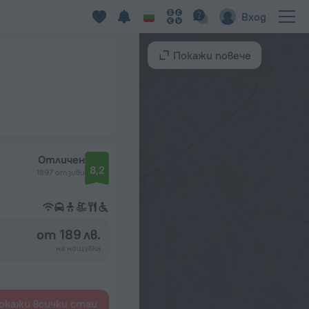
Вход
Покажи повече
Отличен
8,2
1897 отзиви
от 189 лв.
на нощувка
окажи всички стаи