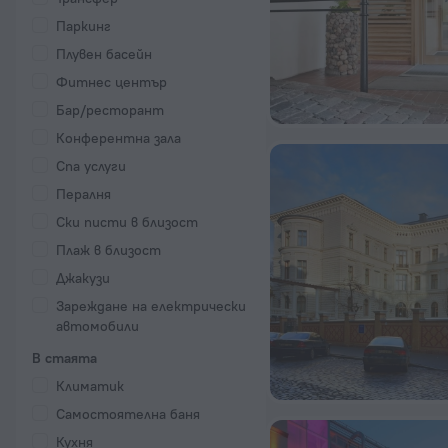
Паркинг
Плувен басейн
Фитнес център
Бар/ресторант
Конферентна зала
Спа услуги
Пералня
Ски писти в близост
Плаж в близост
Джакузи
Зареждане на електрически
автомобили
В стаята
Климатик
Самостоятелна баня
Кухня