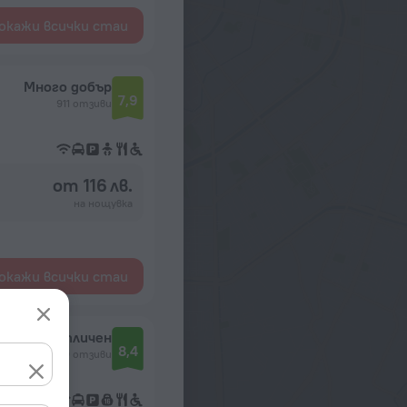
окажи всички стаи
Много добър
7,9
911 отзиви
от 116 лв.
на нощувка
окажи всички стаи
Отличен
8,4
1799 отзиви