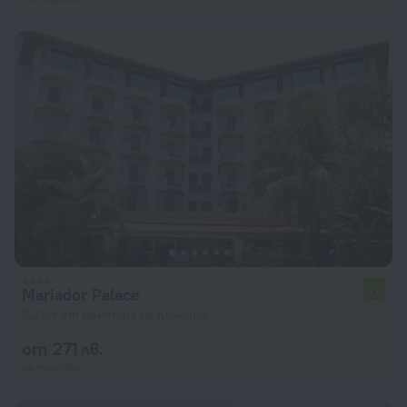
Mariador Palace
4,0
9,2 км от центъра на Конакри
от 271 лв.
на нощувка