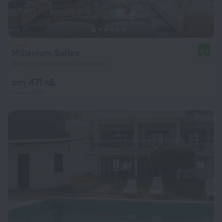
Millenium Suites
9,4
4 км от центъра на Конакри
от 471 лв.
на нощувка