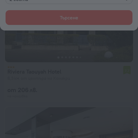
Търсене
Riviera Taouyah Hotel
7,7
8,3 км от центъра на Конакри
от 206 лв.
на нощувка