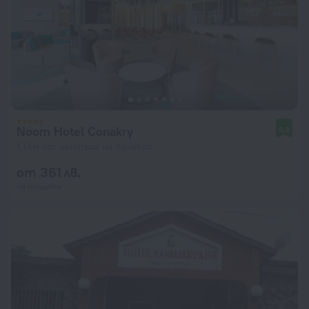
Noom Hotel Conakry
8,8
1,1 км от центъра на Конакри
от 361 лв.
на нощувка