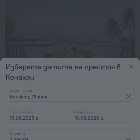
Изберете датите на престоя в
Конакри
Grand Hôtel de L'Indépendance
Дестинация
2,4 км от центъра на Конакри
Конакри, Гвинея
от 249 лв.
на нощувка
Настаняване
Напускане
15.08.2026 г.
16.08.2026 г.
1 стая за
2 госта