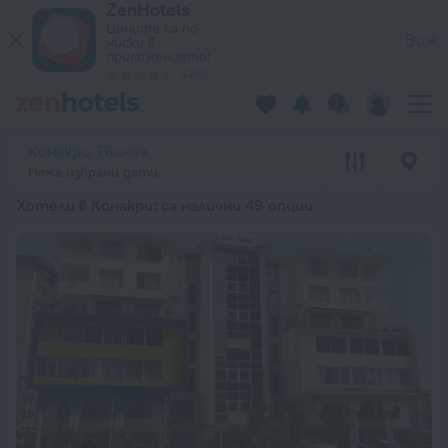
ZenHotels
20-те най-добри Хотели в Конакри 2026 от 85 лв. – Резер
Цените са по-
Виж
ниски в
приложението!
4260
Конакри, Гвинея
Няма избрани дати
Хотели в Конакри
: са налични 49 опции