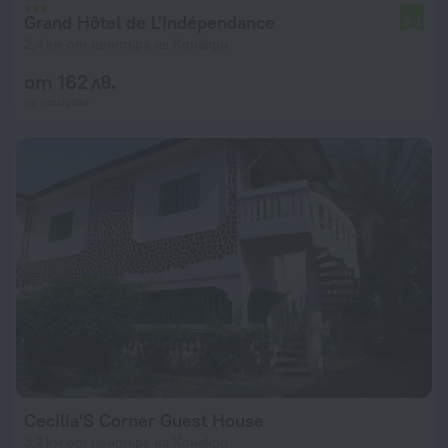
Grand Hôtel de L'Indépendance
5,4
2,4 км от центъра на Конакри
от 162 лв.
на нощувка
Cecilia'S Corner Guest House
3,2 км от центъра на Конакри