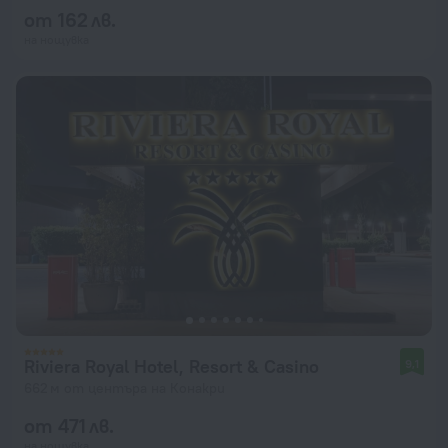
от 162 лв.
на нощувка
Riviera Royal Hotel, Resort & Casino
9,1
662 м от центъра на Конакри
от 471 лв.
на нощувка