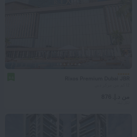
Rixos Premium Dubai JBR
9.6
12 كم من مركز دبي
من د.إ. 876
لكل ليلة