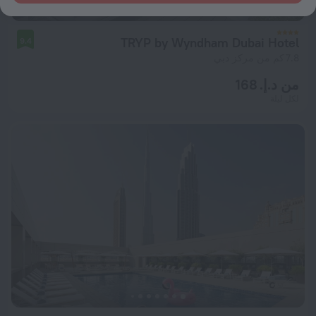
TRYP by Wyndham Dubai Hotel
9.4
7.8 كم من مركز دبي
من د.إ. 168
لكل ليلة