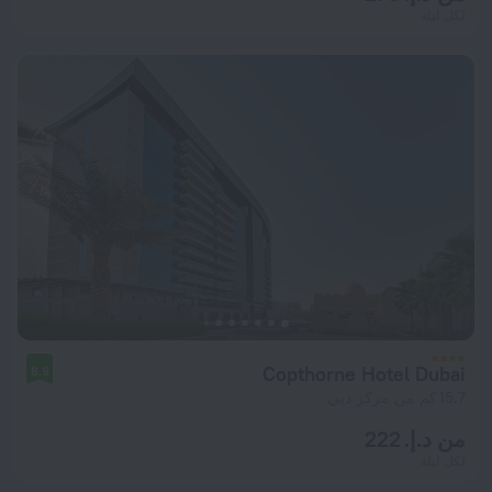
لكل ليلة
Copthorne Hotel Dubai
8.9
15.7 كم من مركز دبي
من د.إ. 222
لكل ليلة