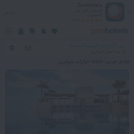
ضل 20 فنادق فيدبي 2026 من د.إ. 168 - احجز الآن على ZenHotels.com
ZenHotels
الأسعار أقل في
عرض
التطبيق!
4260
دبي, الإمارات العربية المتحدة
لم يتم اختيار التواريخ
فنادق فيدبي
: 14385 خيارات متوفرين