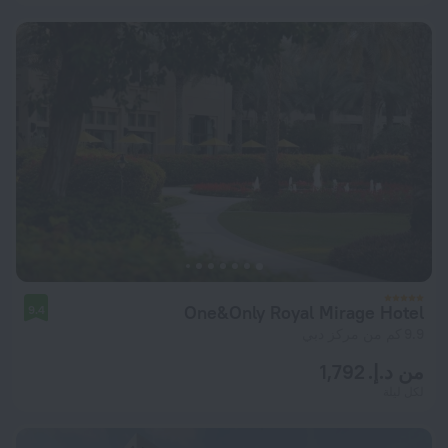
One&Only Royal Mirage Hotel
9.4
9.9 كم من مركز دبي
من د.إ. 1,792
لكل ليلة