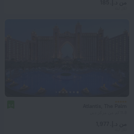
من د.إ. 185
لكل ليلة
Atlantis, The Palm
9.4
11.8 كم من مركز دبي
من د.إ. 1,977
لكل ليلة