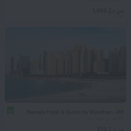
من د.إ. 1,303
لكل ليلة
Ramada Hotel & Suites by Wyndham JBR
8.9
13.1 كم من مركز دبي
من د.إ. 273