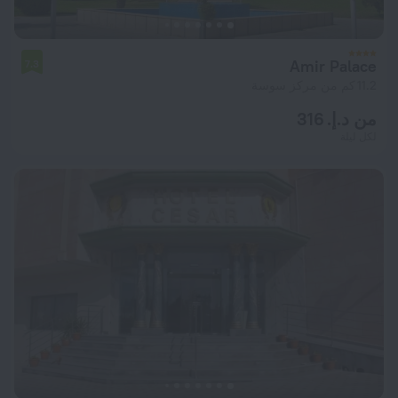
Amir Palace
7.3
11.2 كم من مركز سوسة
من د.إ. 316
لكل ليلة