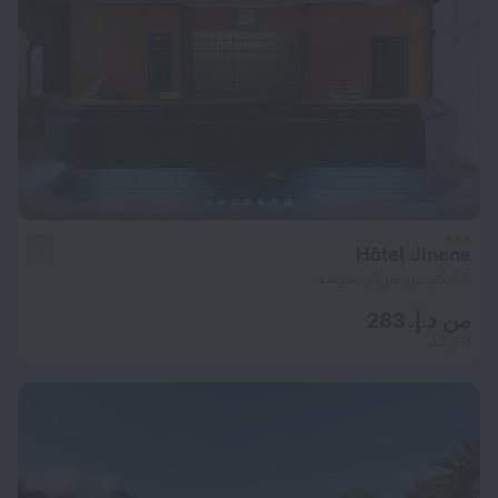
Hôtel Jinene
3.7
4.6 كم من مركز سوسة
من د.إ. 283
لكل ليلة