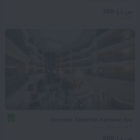
من د.إ. 298
لكل ليلة
Iberostar Selection Kantaoui Bay
9.2
11 كم من مركز سوسة
من د.إ. 880