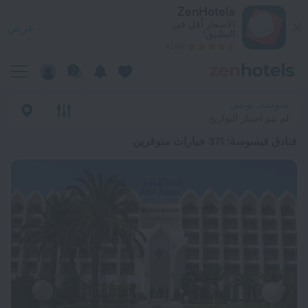
ضل 20 فنادق فيسوسة 2026 من د.إ. 283 - احجز الآن على ZenHotels.com
ZenHotels
الأسعار أقل في
عرض
التطبيق!
4260
سوسة, تونس
لم يتم اختيار التواريخ
فنادق فيسوسة
: 371 خيارات متوفرين