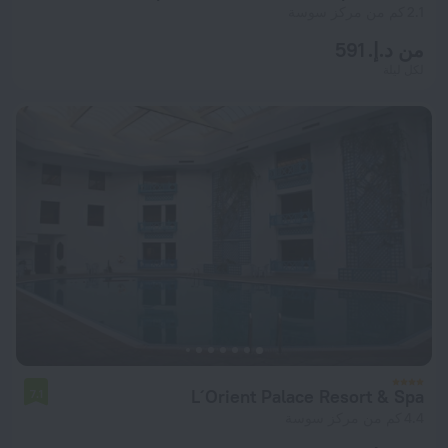
2.1 كم من مركز سوسة
من د.إ. 591
لكل ليلة
L´Orient Palace Resort & Spa
7.1
4.4 كم من مركز سوسة