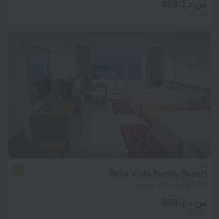
من د.إ. 338
لكل ليلة
Bella Vista Family Resort
7.8
12.3 كم من مركز سوسة
من د.إ. 308
لكل ليلة