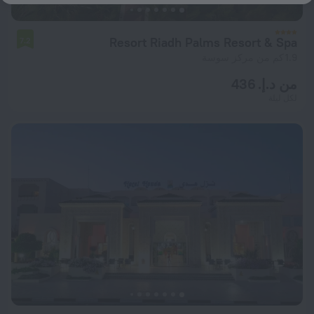
Resort Riadh Palms Resort & Spa
7.2
1.9 كم من مركز سوسة
من د.إ. 436
لكل ليلة