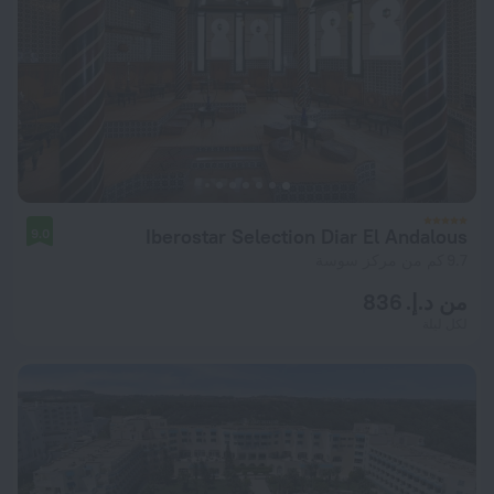
Iberostar Selection Diar El Andalous
9.0
9.7 كم من مركز سوسة
من د.إ. 836
لكل ليلة