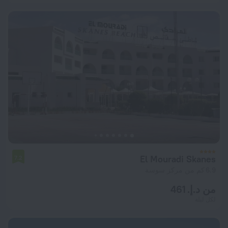
El Mouradi Skanes
7.2
6.9 كم من مركز سوسة
من د.إ. 461
لكل ليلة