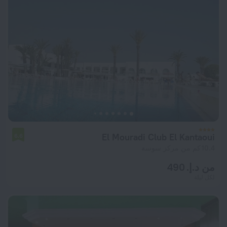
El Mouradi Club El Kantaoui
6.6
10.4 كم من مركز سوسة
من د.إ. 490
لكل ليلة