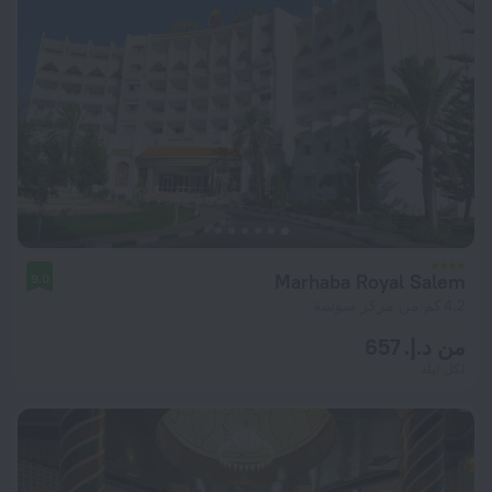
Marhaba Royal Salem
9.0
4.2 كم من مركز سوسة
من د.إ. 657
لكل ليلة