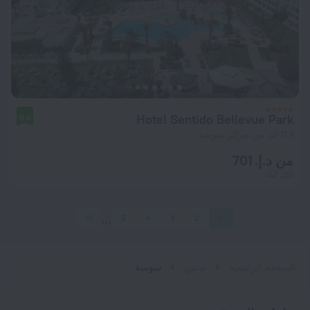
Hotel Sentido Bellevue Park
9.0
11.1 كم من مركز سوسة
من د.إ. 701
لكل ليلة
19
5
4
3
2
1
الصفحة الرئيسية
تونس
سوسة