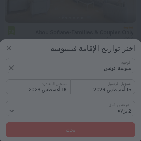
Abou Sofiane-Families & Couples Only
7.8
9.8 كم من مركز سوسة
اختر تواريخ الإقامة فيسوسة
من د.إ. 433
لكل ليلة
الوجهة
سوسة, تونس
تسجيل الوصول
تسجيل المغادرة
15 أغسطس 2026
16 أغسطس 2026
1 غرفة من أجل
2 نزلاء
بحث