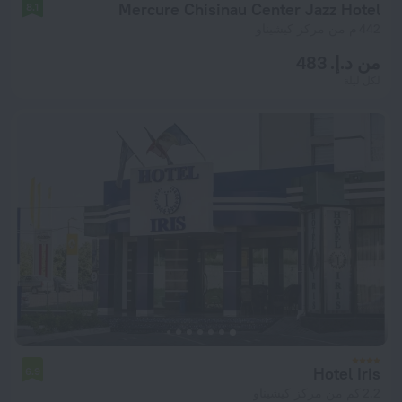
Mercure Chisinau Center Jazz Hotel
8.1
442 م من مركز كيشيناو
من د.إ. 483
لكل ليلة
Hotel Iris
6.9
2.2 كم من مركز كيشيناو