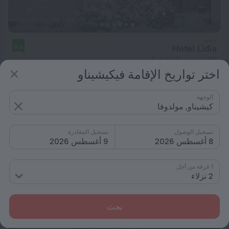
Hotel Lidia
8.6
771 م من مركز كيشيناو
اختر تواريخ الإقامة فيكيشيناو
من د.إ. 265
لكل ليلة
الوجهة
كيشيناو, مولدوفا
تسجيل الوصول
تسجيل المغادرة
8 أغسطس 2026
9 أغسطس 2026
1 غرفة من أجل
2 نزلاء
بحث