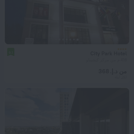
City Park Hotel
9.1
418 م من مركز كيشيناو
من د.إ. 368
لكل ليلة