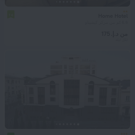
Home Hotel
7.6
6.6 كم من مركز كيشيناو
من د.إ. 175
لكل ليلة