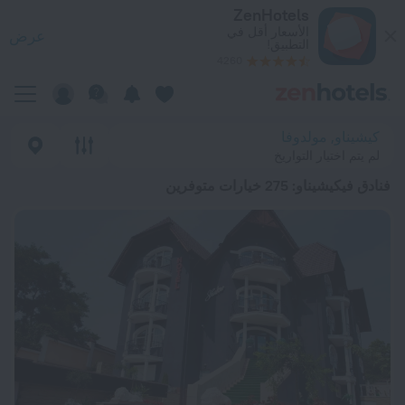
ضل 20 فنادق فيكيشيناو 2026 من د.إ. 175 - احجز الآن على ZenHotels.com
ZenHotels
الأسعار أقل في
عرض
التطبيق!
4260
كيشيناو, مولدوفا
لم يتم اختيار التواريخ
فنادق فيكيشيناو
: 275 خيارات متوفرين