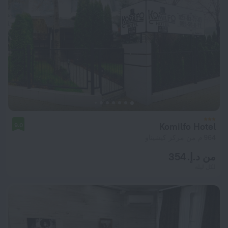
Komilfo Hotel
9.0
964 م من مركز كيشيناو
من د.إ. 354
لكل ليلة