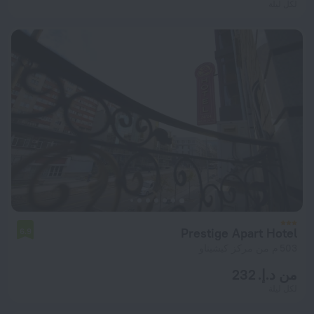
لكل ليلة
Prestige Apart Hotel
6.9
503 م من مركز كيشيناو
من د.إ. 232
لكل ليلة