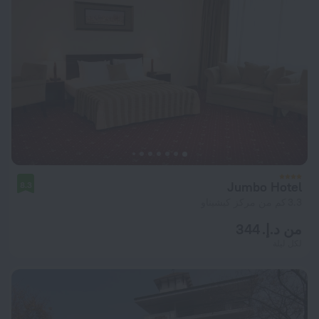
Jumbo Hotel
8.3
3.3 كم من مركز كيشيناو
من د.إ. 344
لكل ليلة