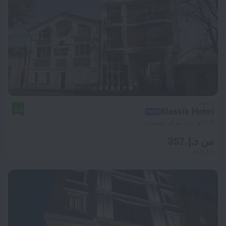
Klassik Hotel
9.0
1.3 كم من مركز كيشيناو
من د.إ. 357
لكل ليلة