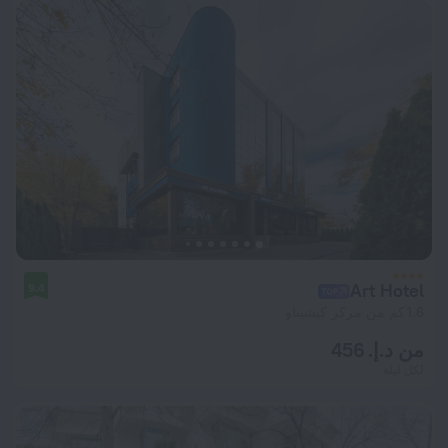
Art Hotel
9.4
1.6 كم من مركز كيشيناو
من د.إ. 456
لكل ليلة