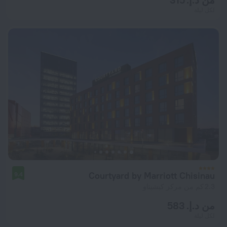
لكل ليلة
Courtyard by Marriott Chisinau
9.4
2.3 كم من مركز كيشيناو
من د.إ. 583
لكل ليلة