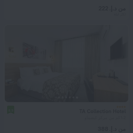
من د.إ. 222
لكل ليلة
TA Collection Hotel
8.9
1.2 كم من مركز كيشيناو
من د.إ. 388