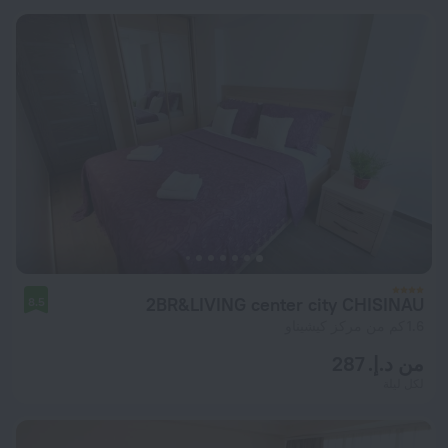
2BR&LIVING center city CHISINAU
8.5
1.6 كم من مركز كيشيناو
من د.إ. 287
لكل ليلة