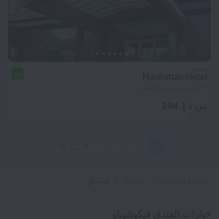
Manhattan Hotel
8.6
1.7 كم من مركز كيشيناو
من د.إ. 394
لكل ليلة
14
5
4
3
2
1
الصفحة الرئيسية
مولدوفا
كيشيناو
خيارات الفندق فيكيشيناو