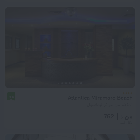
Atlantica Miramare Beach
8.4
5.1 كم من مركز ليماسول
من د.إ. 762
لكل ليلة