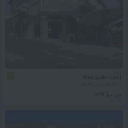
Metropole Hotel
7.0
1.5 كم من مركز ليماسول
من د.إ. 349
لكل ليلة