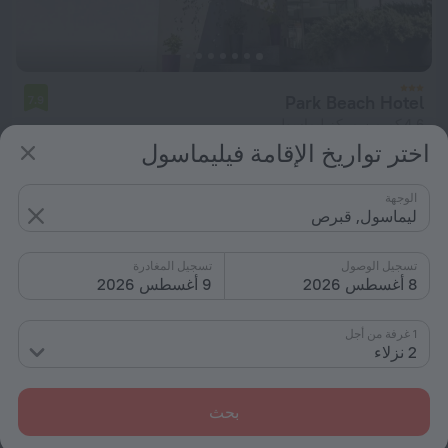
Park Beach Hotel
7.9
4.6 كم من مركز ليماسول
اختر تواريخ الإقامة فيليماسول
من د.إ. 530
لكل ليلة
الوجهة
ليماسول, قبرص
تسجيل الوصول
تسجيل المغادرة
8 أغسطس 2026
9 أغسطس 2026
1 غرفة من أجل
2 نزلاء
بحث