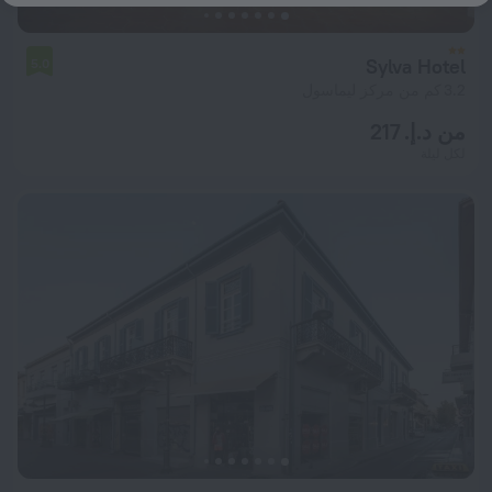
Sylva Hotel
5.0
3.2 كم من مركز ليماسول
من د.إ. 217
لكل ليلة