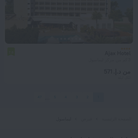
Ajax Hotel
7.8
3 كم من مركز ليماسول
من د.إ. 571
لكل ليلة
47
5
4
3
2
1
الصفحة الرئيسية
قبرص
ليماسول