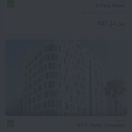
S Paul Hotel
9.1
1.5 كم من مركز ليماسول
من د.إ. 687
لكل ليلة
NYX Hotel Limassol
8.2
1.6 كم من مركز ليماسول