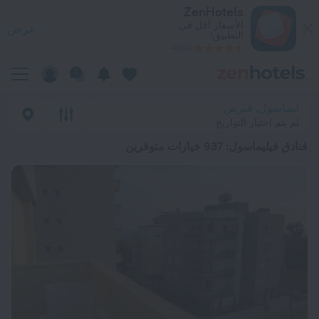
ضل 20 فنادق فيليماسول 2026 من د.إ. 181 - احجز الآن على ZenHotels.com
ZenHotels
الأسعار أقل في
عرض
التطبيق!
4260
ليماسول, قبرص
لم يتم اختيار التواريخ
فنادق فيليماسول
: 937 خيارات متوفرين