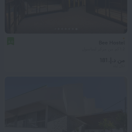
Bee Hostel
8.0
1.2 كم من مركز ليماسول
من د.إ. 181
لكل ليلة