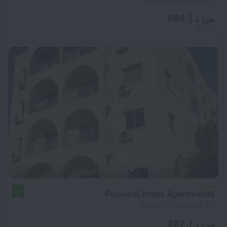
من د.إ. 884
لكل ليلة
Polyxeni Hotel Apartments
8.7
8.9 كم من مركز ليماسول
من د.إ. 382