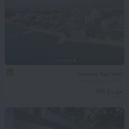
Harmony Bay Hotel
8.3
5.4 كم من مركز ليماسول
من د.إ. 540
لكل ليلة