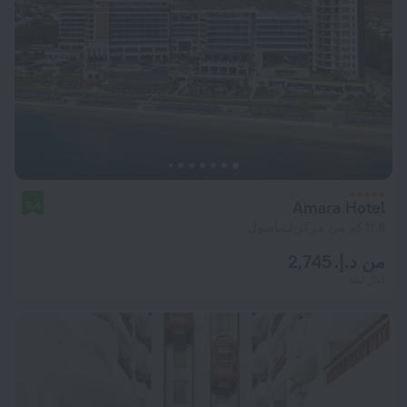
Amara Hotel
9.4
11.6 كم من مركز ليماسول
من د.إ. 2,745
لكل ليلة