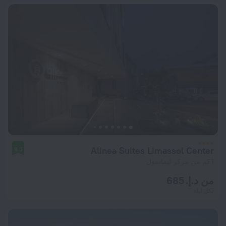
Alinea Suites Limassol Center
9.3
1 كم من مركز ليماسول
من د.إ. 685
لكل ليلة