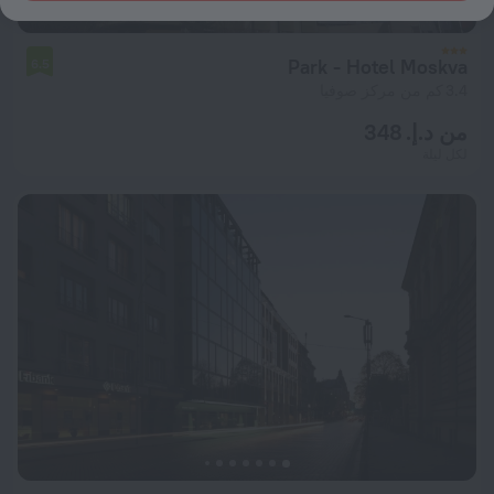
Park - Hotel Moskva
6.5
3.4 كم من مركز صوفيا
من د.إ. 348
لكل ليلة