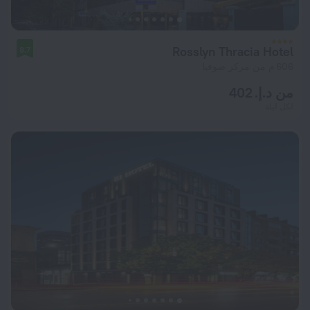
Rosslyn Thracia Hotel
8.7
606 م من مركز صوفيا
من د.إ. 402
لكل ليلة