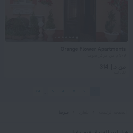
Orange Flower Apartments
379 م من مركز صوفيا
من د.إ. 314
لكل ليلة
64
5
4
3
2
1
الصفحة الرئيسية
بلغاريا
صوفيا
خيارات الفندق فيصوفيا