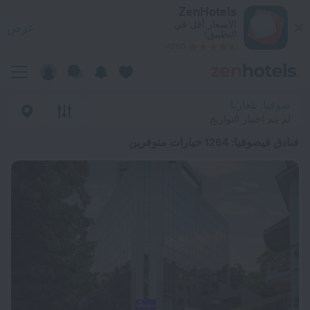
ضل 20 فنادق فيصوفيا 2026 من د.إ. 156 - احجز الآن على ZenHotels.com
ZenHotels
الأسعار أقل في
عرض
التطبيق!
4260
صوفيا, بلغاريا
لم يتم اختيار التواريخ
فنادق فيصوفيا
: 1264 خيارات متوفرين