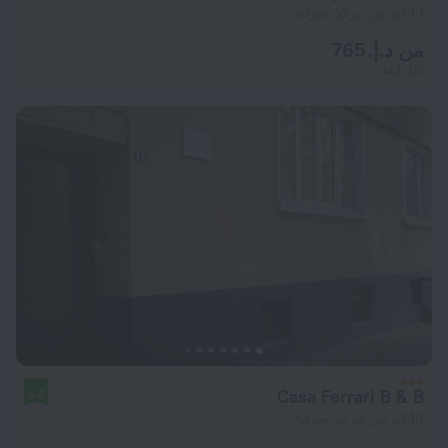
1.1 كم من مركز صوفيا
من د.إ. 765
لكل ليلة
Casa Ferrari B & B
9.8
1.1 كم من مركز صوفيا