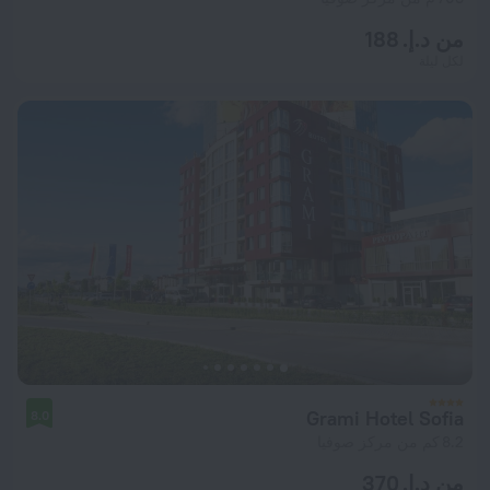
من د.إ. 188
لكل ليلة
Grami Hotel Sofia
8.0
8.2 كم من مركز صوفيا
من د.إ. 370