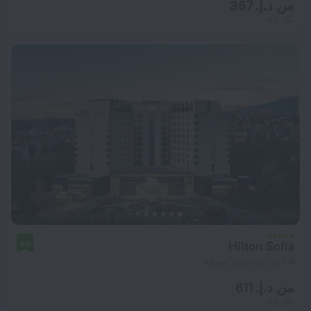
من د.إ. 367
لكل ليلة
Hilton Sofia
8.8
1.8 كم من مركز صوفيا
من د.إ. 611
لكل ليلة