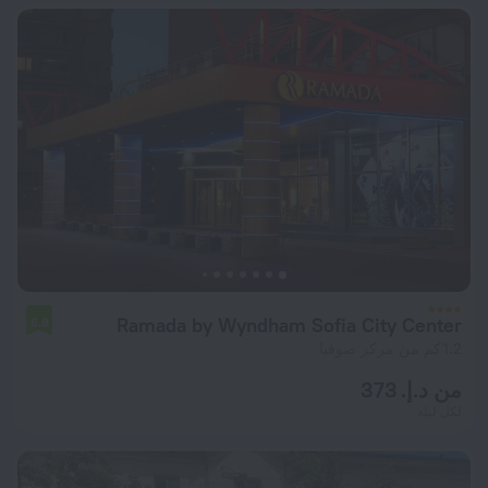
Ramada by Wyndham Sofia City Center
6.8
1.2 كم من مركز صوفيا
من د.إ. 373
لكل ليلة