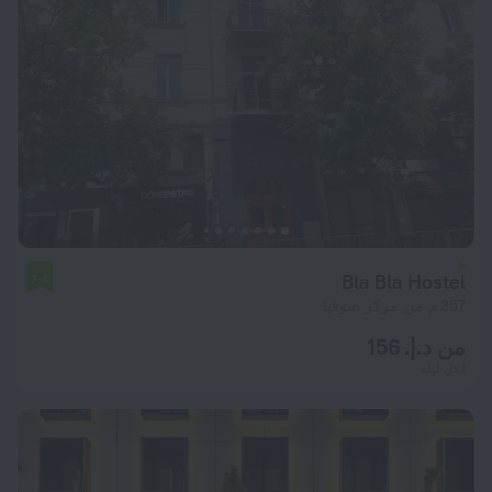
Bla Bla Hostel
7.4
357 م من مركز صوفيا
من د.إ. 156
لكل ليلة