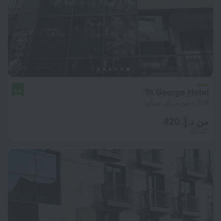
St George Hotel
8.5
938 م من مركز صوفيا
من د.إ. 420
لكل ليلة