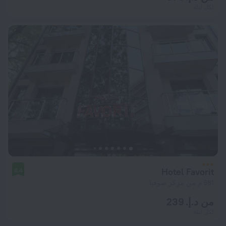
لكل ليلة
Hotel Favorit
8.4
981 م من مركز صوفيا
من د.إ. 239
لكل ليلة