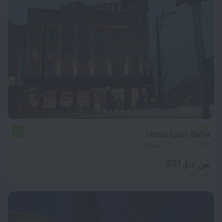
Hotel Lion Sofia
7.6
750 م من مركز صوفيا
من د.إ. 281
لكل ليلة