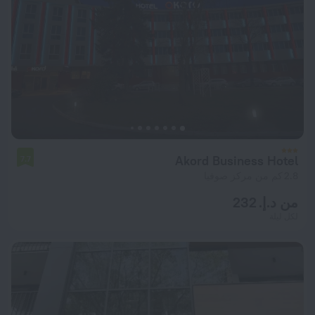
Akord Business Hotel
7.7
2.8 كم من مركز صوفيا
من د.إ. 232
لكل ليلة