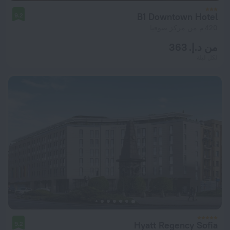
B1 Downtown Hotel
9.2
420 م من مركز صوفيا
من د.إ. 363
لكل ليلة
Hyatt Regency Sofia
9.2