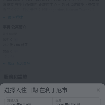
寓位於 在步行範圍內 距離市中心。 您可以散散步，遊覽附
近的 公寓。附近景點： Millesgarden, Kaknas Tower 和
Ropsten。
展開描述
事實 公寓簡介
電插座類型
類型 C
230 伏 / 50 赫茲
類型 C
（接地）
230 伏 / 50 赫茲
顯示酒店資訊
服務和設施
熱門
選擇入住日期 在利丁厄市
免費互聯網
辦理入住
退房
允許攜帶寵物
2026年8月8日
2026年8月9日