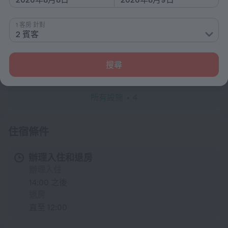
互聯網
1 客房 針對
免費無線網路
2 賓客
寵物
搜尋
允許攜帶寵物
所有設施
4
住宿條件
辦理入住和退房
辦理入住
14:00 之後
退房
直至 12:00