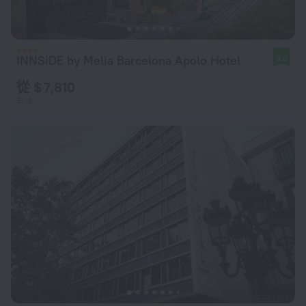
INNSiDE by Melia Barcelona Apolo Hotel
9.0
從 $ 7,810
每晚