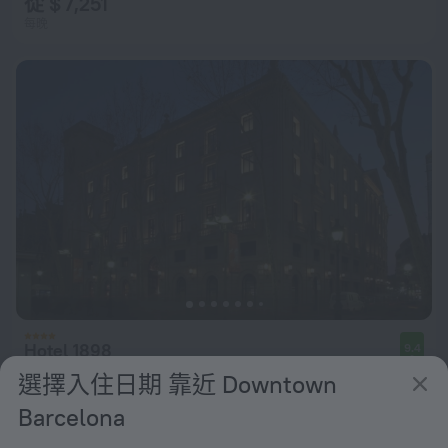
從 $ 7,251
每晚
Hotel 1898
9.4
選擇入住日期 靠近 Downtown
從 $ 10,986
Barcelona
每晚