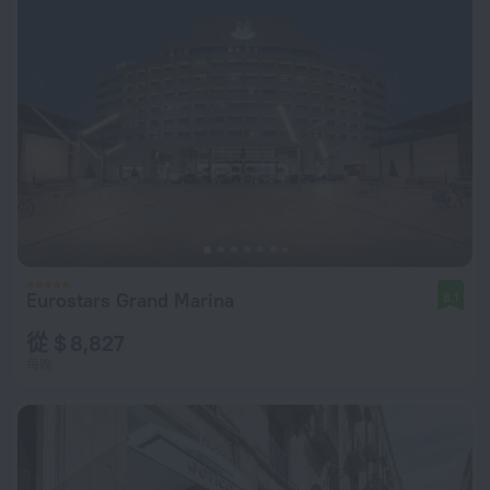
Eurostars Grand Marina
8.1
從 $ 8,827
每晚