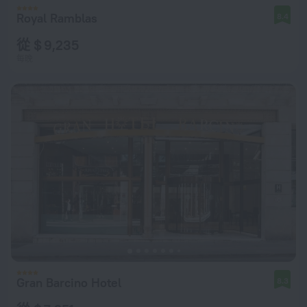
Royal Ramblas
8.4
從 $ 9,235
每晚
Gran Barcino Hotel
8.3