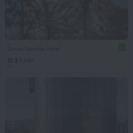
Sixties Ramblas Hotel
8.3
從 $ 7,047
每晚