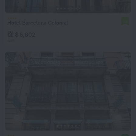
Hotel Barcelona Colonial
7.9
從 $ 6,802
每晚