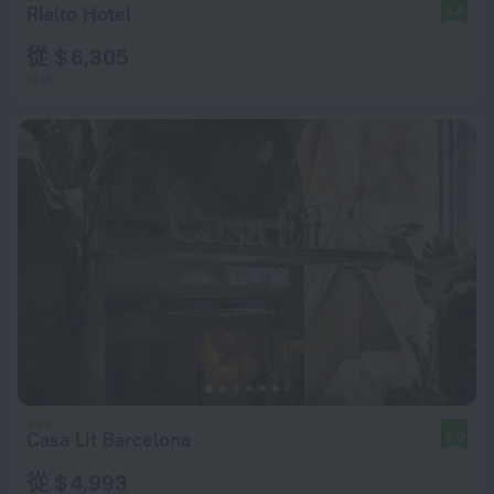
Rialto Hotel
8.8
從 $ 6,305
每晚
Casa Lit Barcelona
8.0
從 $ 4,993