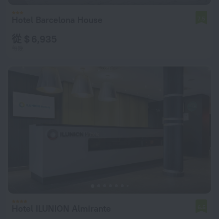
Hotel Barcelona House
7.5
從 $ 6,935
每晚
Hotel ILUNION Almirante
6.5