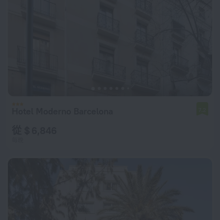
Hotel Moderno Barcelona
7.2
從 $ 6,846
每晚