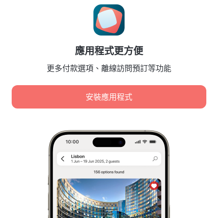
Cookie 設置
Booking Terms & Conditions
針對合作夥伴
應用程式更方便
針對酒店業主
針對旅行社
更多付款選項、離線訪問預訂等功能
針對企業客戶
Affiliate program
安裝應用程式
安全付款
先進支付系統提供的安全數據保護。
我們使用 cookie 進行內容、廣告和流量分析。這些資料會
傳輸給我們的合作夥伴。點擊「接受」，即表示您同意
Cookie 使用政策
和
Google 的隱私政策
。
個人資料的儲存和處理政策
數位服務法
全部接受
Leaside Services Limited, reg.no HE342401, Business Address: 17 Karaiskaki
Street, Office 22, Agaia Triada, Limassol, Cyprus, 3032
僅接受必要內容