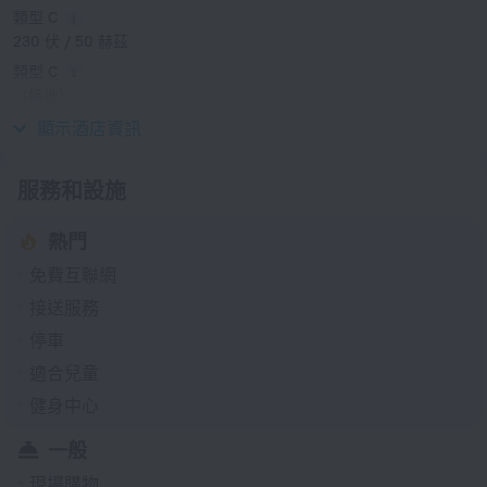
類型 C
230 伏 / 50 赫茲
類型 C
（接地）
230 伏 / 50 赫茲
顯示酒店資訊
服務和設施
熱門
免費互聯網
接送服務
停車
適合兒童
健身中心
一般
現場購物