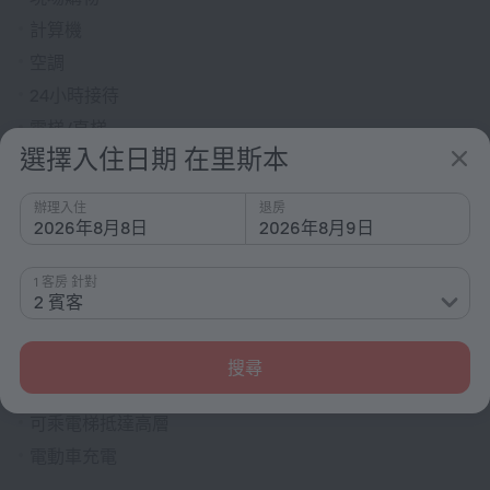
計算機
空調
24小時接待
電梯/直梯
選擇入住日期 在里斯本
貨幣兌換
無煙酒店
辦理入住
退房
供暖
2026年8月8日
2026年8月9日
報紙
1 客房 針對
票務援助
2 賓客
大堂電視
滅火器
搜尋
所有空間禁煙（公共或私人區域）
可乘電梯抵達高層
電動車充電