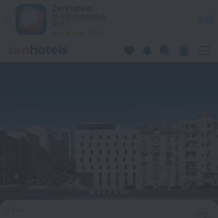
Hotel 3K Europa 在里斯本 — 立即在 ZenHotels.com 預訂
ZenHotels
應用程式中的價格
景觀
更低！
4260