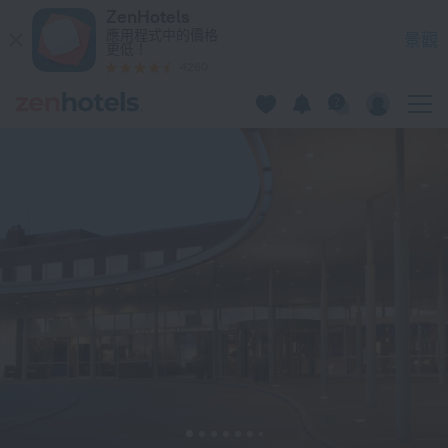
Hilton Helsinki Kalastajatorppa 在赫尔辛基 — 立即在 ZenHote
ZenHotels
應用程式中的價格
景觀
更低！
4260