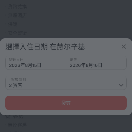
貨幣兌換
無煙酒店
供暖
安全警衛
報紙
選擇入住日期 在赫尔辛基
禮品店
快速辦理入住/退房
辦理入住
退房
2026年8月15日
2026年8月16日
花園
大堂電視
1 客房 針對
2 賓客
露台
滅火器
搜尋
電動車充電
客房
無煙客房