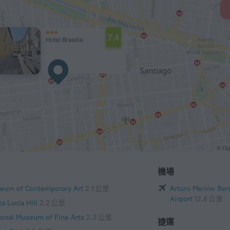
7.4
Hotel Brasilia
© O
機場
eum of Contemporary Art
2.1 公里
Arturo Merino Bení
Airport
12.6 公里
a Lucia Hill
2.2 公里
ional Museum of Fine Arts
2.3 公里
捷運