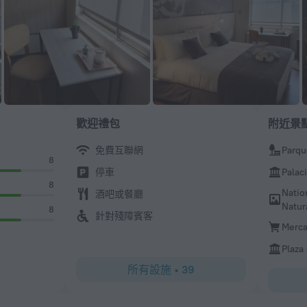
歡迎禮包
附近景
免費互聯網
Parqu
8
停車
Palac
8
Natio
酒吧或餐廳
Natur
8
針對殘障賓客
Merca
Plaza
所有設施
•
39