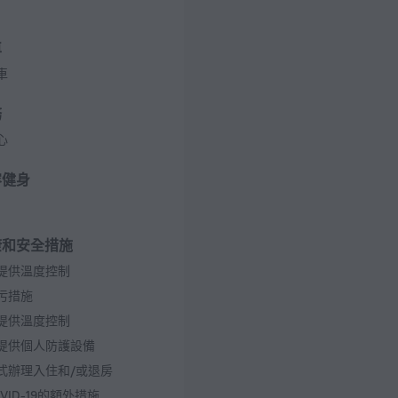
 5 樓
車
車
務
心
容健身
康和安全措施
提供溫度控制
污措施
提供溫度控制
提供個人防護設備
式辦理入住和/或退房
VID-19的額外措施