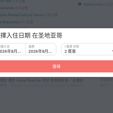
est Park
2.5 公里
Santa Lucia
2.2 
asilandia
2.5 公里
iela Mistral Cultural Center
2.6 公里
za Baquedano
3.1 公里
Chascona
3.2 公里
擇入住日期 在圣地亚哥
lean National Zoo
3.2 公里
Cristobal Hill
3.5 公里
辦理入住
退房
1 客房 針對
2026年8月8日
2026年8月9日
2 賓客
搜尋
事實 
電插座類
«Hotel Brasilia» 位於 在圣地亚哥。 此酒店
 Quinta Normal, Palacio de la Moneda
類型 C
220 伏 
類型 L
220 伏 
客房和樓