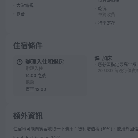
大堂電視
乾洗
露台
單獨收費
行李寄存
住宿條件
加床
辦理入住和退房
您必須指定最高金額
辦理入住
20 USD 每晚每位賓
14:00 之後
退房
直至 12:00
額外資訊
住宿地可能向賓客收取一下費用：智利增值稅 (19%)。使用外
Front desk is open 24/7.