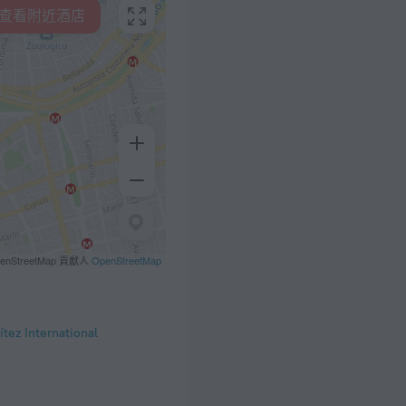
查看附近酒店
penStreetMap 貢獻人
OpenStreetMap
tez International