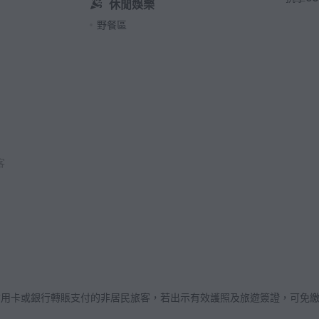
休閒娛樂
野餐區
客
國信用卡或銀行轉賬支付的非居民旅客，若出示有效護照及旅遊簽證，可免繳增值