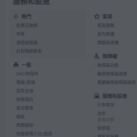
服務和設施
熱門
客房
免費互聯網
客房服務
停車
室內壁爐
酒吧或餐廳
煙霧探測儀
針對殘障賓客
無障礙
一般
無障礙功能
24小時接待
輪椅無障礙通道
電梯/直梯
餐廳輪椅無障礙通道
貨幣兌換
服務和設施
無煙酒店
行李寄存
安全警衛
洗衣
報紙
單獨收費
票務援助
保管箱
快速辦理入住/退房
禮賓部服務