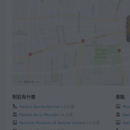
500 m
附近有什麼
景點
Parque Quinta Normal
1.3 公里
Mus
Palacio de la Moneda
1.4 公里
Sant
National Museum of Natural History
1.4 公里
Nat