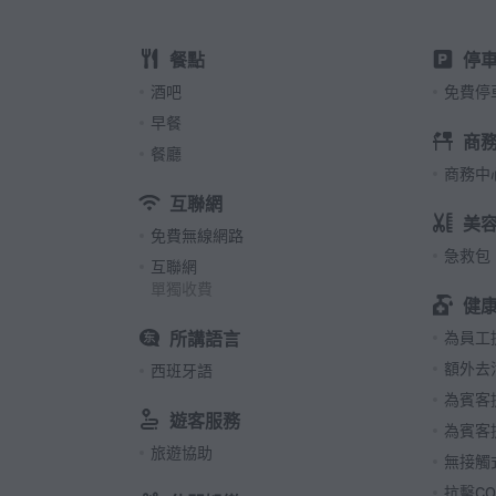
51 客房,
餐點
停
酒吧
免費停
早餐
商
餐廳
商務中
互聯網
美
免費無線網路
急救包
互聯網
單獨收費
健
所講語言
為員工
額外去
西班牙語
為賓客
遊客服務
為賓客
旅遊協助
無接觸
抗擊CO