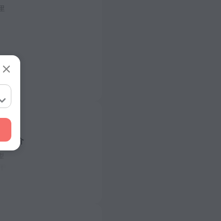
公里
酒店簡介
型
/ 50 赫茲
/ 50 赫茲
層數量