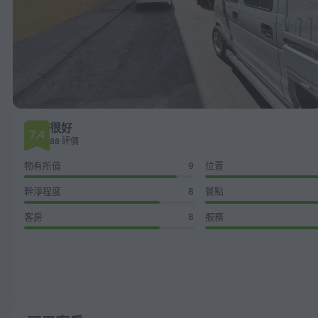
很好
7.4
88 評價
物有所值
9
位置
幹淨程度
8
餐點
客房
8
服務