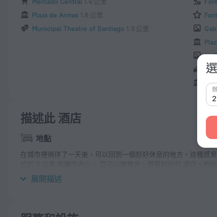
Mercado Central
1.6 公里
For
Plaza de Armas
1.6 公里
Fant
Municipal Theatre of Santiago
1.9 公里
Gabr
Pla
La 
選
Chi
San 
描述此 酒店
地點
在城市裡徜徉了一天後，可以回到一個好好休息的地方，這種感覺真好 酒店 
位於 2 公里 距離市中心。 您可以散散步，遊覽附近的 酒店。附近景點： Parque
和 National Museum of Natural History。
展開描述