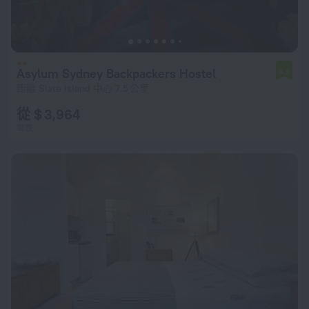
Asylum Sydney Backpackers Hostel
6.2
距離 Slate Island 中心 7.5 公里
從 $ 3,964
每晚