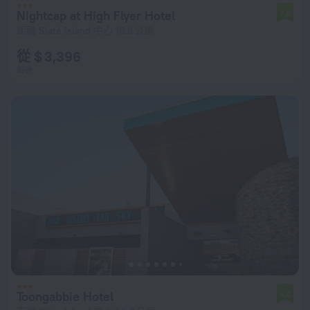
Nightcap at High Flyer Hotel
7.6
距離 Slate Island 中心 16.8 公里
從 $ 3,396
每晚
Toongabbie Hotel
4.6