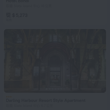
Hotel Bondi
距離 Slate Island 中心 10 公里
從 $ 5,273
每晚
Darling Harbour Resort Style Apartment
距離 Slate Island 中心 6.7 公里