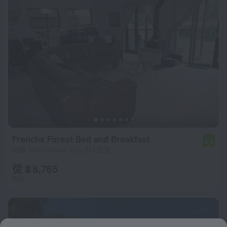
Frenchs Forest Bed and Breakfast
6.6
距離 Slate Island 中心 21.1 公里
從 $ 8,765
每晚