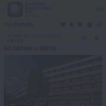
20 強 酒店 在塞拉耶佛 2026起價 $ 1,099 - 在 ZenHotels.com
ZenHotels
應用程式中的價格
景觀
更低！
4260
塞拉耶佛, 波斯尼亚和黑塞哥维那
未選擇日期
酒店 在塞拉耶佛
: 931 選項 可用