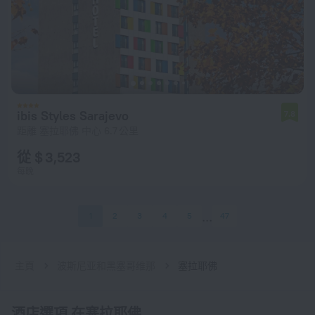
ibis Styles Sarajevo
7.8
距離 塞拉耶佛 中心 6.7 公里
從 $ 3,523
每晚
1
2
3
4
5
47
主頁
波斯尼亚和黑塞哥维那
塞拉耶佛
酒店選項 在塞拉耶佛