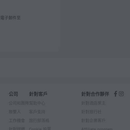
送電子郵件至
公司
針對客戶
針對合作夥伴
公司和團隊
幫助中心
針對酒店業主
聯繫人
客戶支持
針對旅行社
工作機會
旅行部落格
針對企業客戶
針對媒體
Cookie 設置
Affiliate program