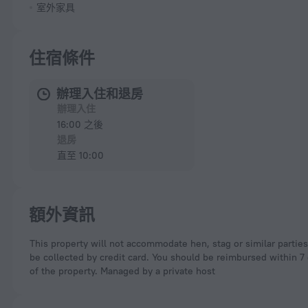
室外家具
住宿條件
辦理入住和退房
辦理入住
16:00 之後
退房
直至 10:00
額外資訊
This property will not accommodate hen, stag or similar parties. A damage deposit of EUR 500 is required. The host charges this 7 days before arrival. This will
be collected by credit card. You should be reimbursed within 7 d
of the property. Managed by a private host