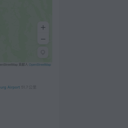
penStreetMap 貢獻人
OpenStreetMap
urg Airport
51.7 公里