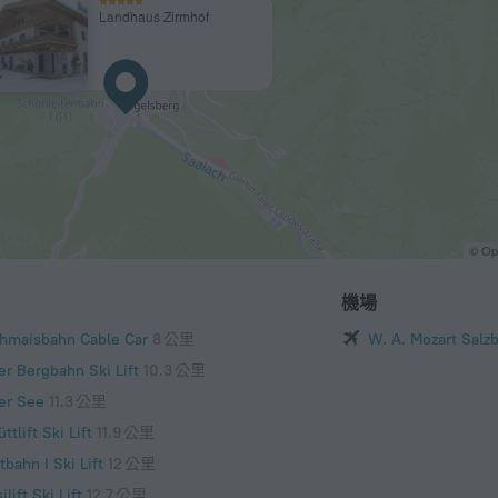
Landhaus Zirmhof
© O
機場
hmaisbahn Cable Car
8 公里
W. A. Mozart Salzb
er Bergbahn Ski Lift
10.3 公里
ler See
11.3 公里
ttlift Ski Lift
11.9 公里
tbahn I Ski Lift
12 公里
ilift Ski Lift
12.7 公里