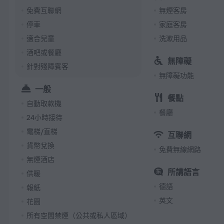
免費互聯網
無煙客房
停車
家庭客房
適合兒童
洗漱用品
酒吧或餐廳
無障礙
針對殘障賓客
無障礙功能
一般
餐點
自動取款機
餐廳
24小時接待
電梯/直梯
互聯網
貨幣兌換
免費無線網路
無煙酒店
所講語言
供暖
德語
報紙
英文
花園
所有空間禁煙（公共或私人區域）