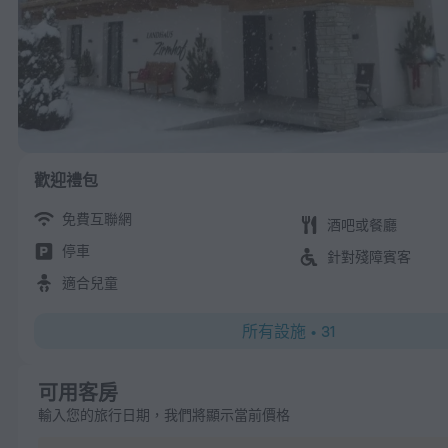
歡迎禮包
免費互聯網
酒吧或餐廳
停車
針對殘障賓客
適合兒童
所有設施
•
31
可用客房
輸入您的旅行日期，我們將顯示當前價格