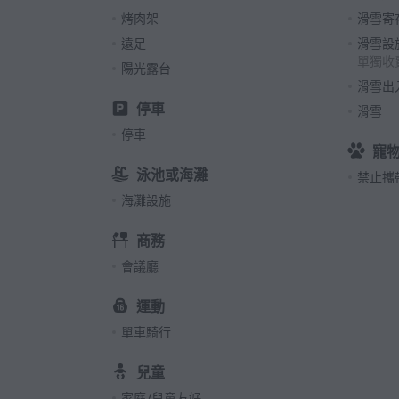
烤肉架
滑雪寄
遠足
滑雪設
單獨收
陽光露台
滑雪出
停車
滑雪
停車
寵
泳池或海灘
禁止攜
海灘設施
商務
會議廳
運動
單車騎行
兒童
家庭/兒童友好