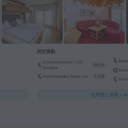
附近景點
Zelle
Schonleitenbahn I (I1)
380 米
Gondola
Zelle
Hochmaisbahn Cable Car
8 公里
Schüt
在地圖上查看
•
3