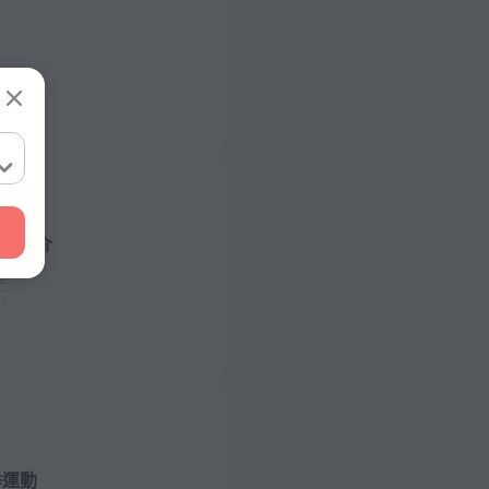
酒店簡介
型
/ 50 赫茲
）
/ 50 赫茲
季運動