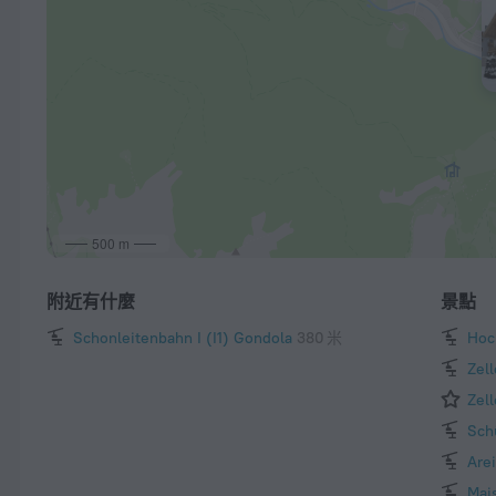
500 m
附近有什麼
景點
Schonleitenbahn I (I1) Gondola
380 米
Hoc
Zell
Zel
Schü
Arei
Mais