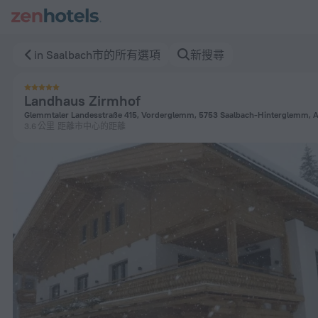
Landhaus Zirmhof in Saalbach — 立即在 ZenHotels.com 預訂
in Saalbach市的所有選項
新搜尋
Landhaus Zirmhof
Glemmtaler Landesstraße 415, Vorderglemm, 5753 Saalbach-Hinterglemm, Au
3.6 公里
距離市中心的距離