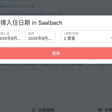
bahn Ski Lift
12.9 公里
oramabahn Schaufelberg Ski Lift
13 公里
hnerberg Ski Lift
13.5 公里
擇入住日期 in Saalbach
nerberg II Ski Lift
13.8 公里
辦理入住
退房
1 客房 針對
2026年8月8日
2026年8月9日
2 賓客
搜尋
事實 
電插座類
» 位於 in Saalbach。 此農舍 位於 為 4 公里 距離
I1) Gondola, Hochmaisbahn Cable Car 和
類型 C
230 伏 
類型 C
（接地
230 伏 
客房數量
2 客房
休閒娛樂
冬