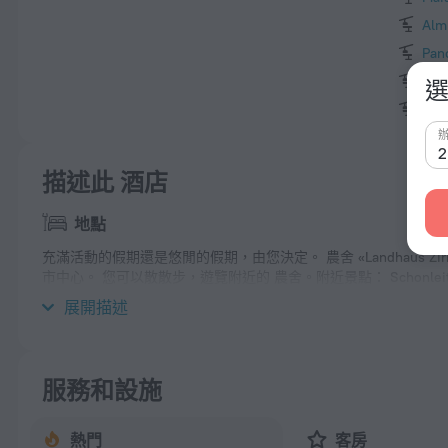
Alm
Pan
Lec
選
Lech
描述此 酒店
地點
充滿活動的假期還是悠閒的假期，由您決定。 農舍 «Landhaus Zirmhof
市中心。 您可以散散步，遊覽附近的 農舍。附近景點： Schonleitenbahn I (
Zeller Bergbahn Ski Lift。
展開描述
服務和設施
熱門
客房