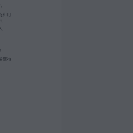
存
施租用
費
入
物
帶寵物