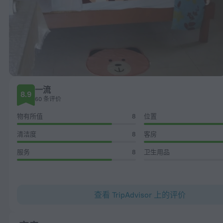
一流
8.9
60 条评价
物有所值
8
位置
清洁度
8
客房
服务
8
卫生用品
查看 TripAdvisor 上的评价