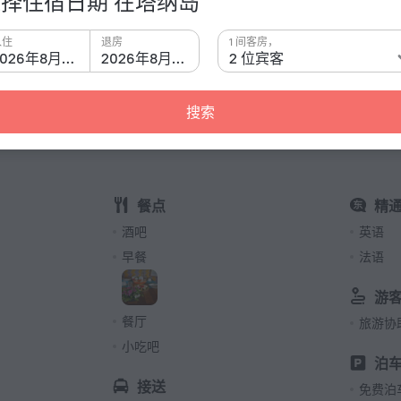
择住宿日期 在塔纳岛
有关酒
入住
退房
1 间客房，
2026年8月8日
2026年8月9日
2 位宾客
插座类型
 Beach Bungalows» is located in Tanna Island. This
客房数量
2 间客
搜索
餐点
精
酒吧
英语
早餐
法语
游
餐厅
旅游协
小吃吧
泊
接送
免费泊