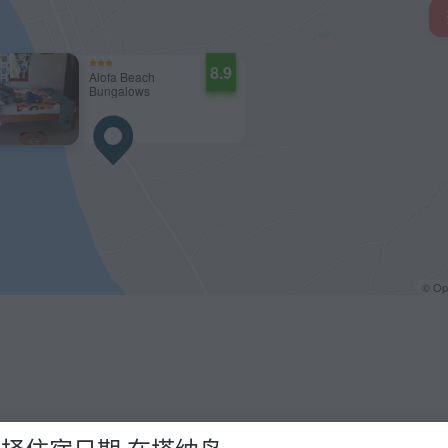
8.9
Alofa Beach
Bungalows
© O