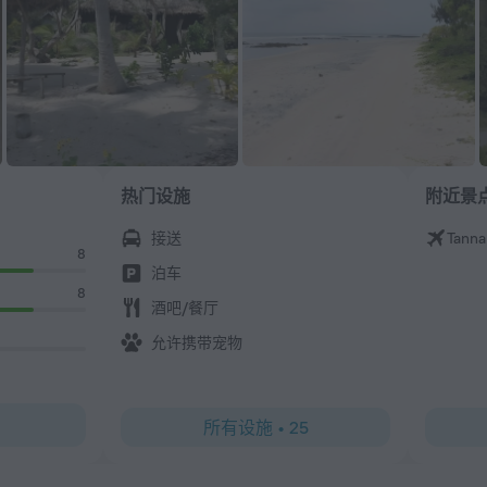
热门设施
附近景
接送
Tanna
8
泊车
8
酒吧/餐厅
允许携带宠物
所有设施
•
25