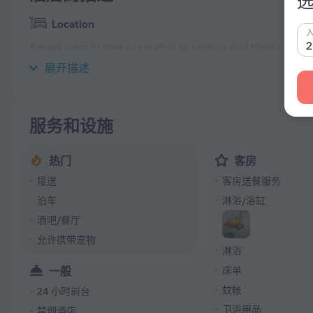
选
Location
A great place to have a rest after an exciting day! Hotel «Alofa
hotel is located in 13 km from the city center.
展开描述
服务和设施
热门
客房
接送
客房送餐服务
泊车
淋浴/浴缸
酒吧/餐厅
允许携带宠物
淋浴
一般
床单
蚊帐
24 小时前台
卫浴用品
禁烟酒店