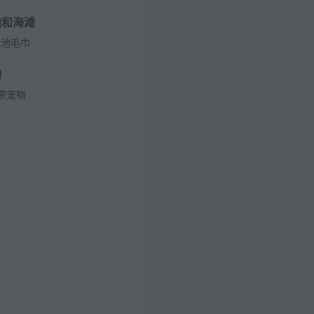
池和海滩
泳池毛巾
物
带宠物