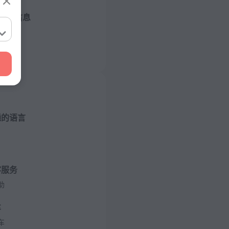
店的信息
房
通的语言
客服务
助
车
车