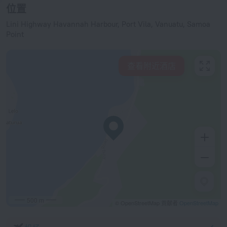
位置
Lini Highway Havannah Harbour, Port Vila, Vanuatu, Samoa
Point
查看附近酒店
500 m
© OpenStreetMap 贡献者
OpenStreetMap