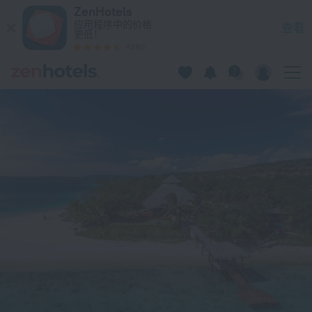
Havannah Blue 在Samoa Point — 立即在 ZenHotels.com 预订
ZenHotels
应用程序中的价格
查看
更低！
4260