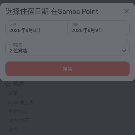
残障人士
选择住宿日期 在Samoa Point
附近海滩
洗衣机
入住
退房
2026年8月8日
2026年8月9日
一般
吸烟区
1 间客房，
2 位宾客
洗衣机
烘干机
搜索
户外家具
客房
冰箱
DVD 播放机
平面电视
淋浴/浴缸
淋浴