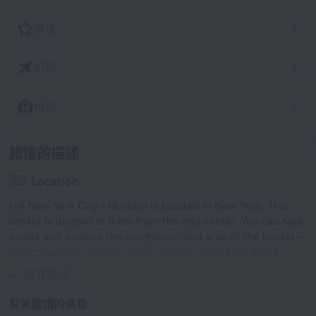
景点
机场
地铁
旅馆的描述
Location
«HI New York City - Hostel» is located in New York. This
hostel is located in 8 km from the city center. You can take
a walk and explore the neighbourhood area of the hostel —
Bloomingdale Playground, 103rd Street and Frederick
Douglass Playground.
展开描述
有关旅馆的信息