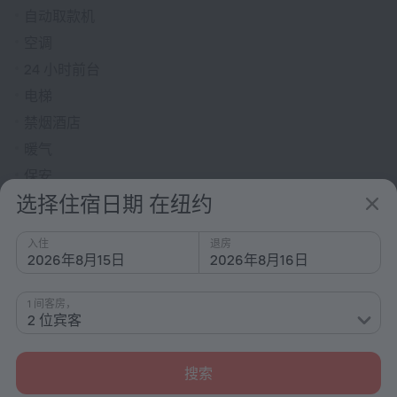
自动取款机
空调
24 小时前台
电梯
禁烟酒店
暖气
保安
选择住宿日期 在纽约
洗衣机
快速办理入住/退房
入住
退房
花园
2026年8月15日
2026年8月16日
大堂电视
1 间客房，
露台
2 位宾客
灭火器
天井
搜索
户外家具