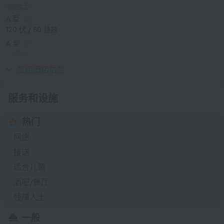
插座类型
A 型
120 伏 / 60 赫兹
A 型
（接地）
120 伏 / 60 赫兹
显示酒店信息
服务和设施
热门
网络
接送
适合儿童
酒吧/餐厅
残障人士
一般