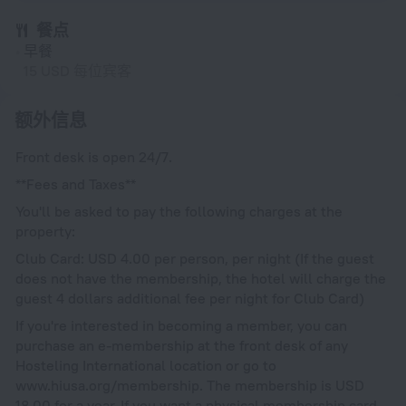
餐点
早餐
15 USD 每位宾客
额外信息
Front desk is open 24/7.
**Fees and Taxes**
You'll be asked to pay the following charges at the
property:
Club Card: USD 4.00 per person, per night (If the guest
does not have the membership, the hotel will charge the
guest 4 dollars additional fee per night for Club Card)
If you're interested in becoming a member, you can
purchase an e-membership at the front desk of any
Hosteling International location or go to
www.hiusa.org/membership. The membership is USD
18.00 for a year. If you want a physical membership card