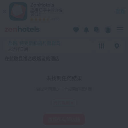
20 强 在盐礁且适合吸烟者的酒店 2026 - 在 ZenHotels.com 
ZenHotels
应用程序中的价格
查看
更低！
4260
盐礁, 特克斯和凯科斯群岛
未选择日期
在盐礁且适合吸烟者的酒店
未找到任何结果
尝试禁用至少一个应用的筛选器
允许吸烟
重置所有筛选器