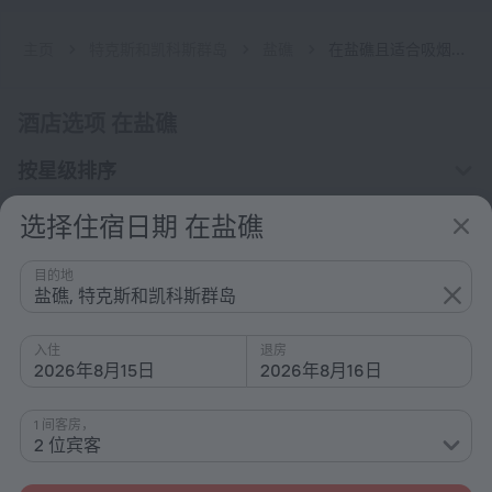
主页
特克斯和凯科斯群岛
盐礁
在盐礁且适合吸烟者的酒店
酒店选项 在盐礁
按星级排序
按类型排序
选择住宿日期 在盐礁
配备设施
目的地
兴趣
盐礁, 特克斯和凯科斯群岛
入住
退房
2026年8月15日
2026年8月16日
1 间客房，
公司
2 位宾客
公司和团队