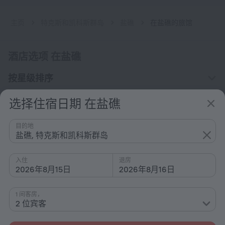
主页
特克斯和凯科斯群岛
盐礁
在盐礁的旅馆
酒店选项 在盐礁
按星级排序
按类型排序
选择住宿日期 在盐礁
配备设施
目的地
兴趣
盐礁, 特克斯和凯科斯群岛
入住
退房
2026年8月15日
2026年8月16日
1 间客房，
公司
2 位宾客
公司和团队