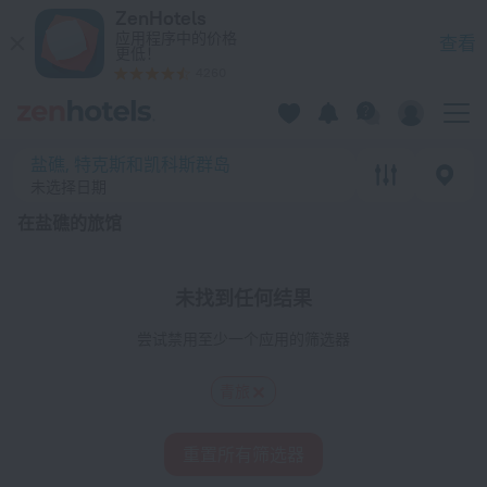
20 强 在盐礁的旅馆 2026 - 在 ZenHotels.com 上预订
ZenHotels
应用程序中的价格
查看
更低！
4260
盐礁, 特克斯和凯科斯群岛
未选择日期
在盐礁的旅馆
未找到任何结果
尝试禁用至少一个应用的筛选器
青旅
重置所有筛选器