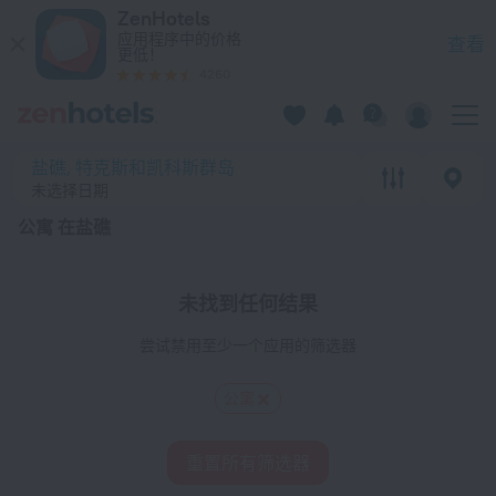
20 强 公寓 在盐礁 2026 - 在 ZenHotels.com 上预订
ZenHotels
应用程序中的价格
查看
更低！
4260
盐礁, 特克斯和凯科斯群岛
未选择日期
公寓 在盐礁
未找到任何结果
尝试禁用至少一个应用的筛选器
公寓
重置所有筛选器