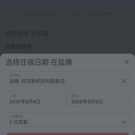
主页
特克斯和凯科斯群岛
盐礁
公寓 在盐礁
酒店选项 在盐礁
按星级排序
按类型排序
选择住宿日期 在盐礁
配备设施
目的地
兴趣
盐礁, 特克斯和凯科斯群岛
入住
退房
2026年8月8日
2026年8月9日
1 间客房，
公司
2 位宾客
公司和团队