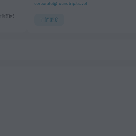
corporate@roundtrip.travel
了解更多