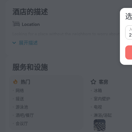
酒店的描述
选
Location
Looking for a place without the neighbors to worry about? Villa «
located in 10 km from the city center.
展开描述
服务和设施
热门
客房
网络
冰箱
接送
室内壁炉
游泳池
电视
酒吧/餐厅
淋浴/浴缸
会议厅