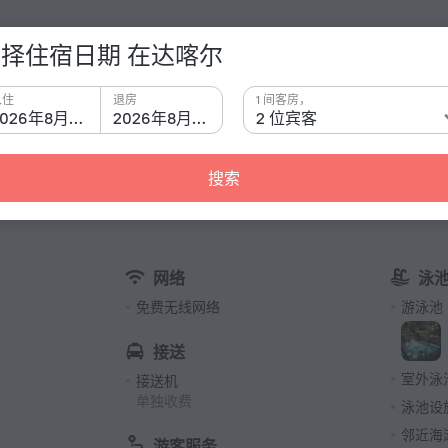
择住宿日期 在达喀尔
有关酒
入住
退房
1 间客房，
插座类型
Villa Keur Bibou» is located in Dakar. This villa is
2026年8月8日
2026年8月9日
2 位宾客
C 型
230 伏 
搜索
G 型
230 伏 
E 型
230 伏 
网络
泳
K 型
免费无线网络
游泳池
230 伏 
客房和楼
接送
1 间客房,
室外泳
接送机
单独收费
泳池设
邻近海
游客服务