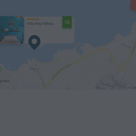
10
Villa Keur Bibou
© O