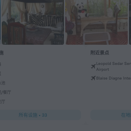
施
附近景点
Leopold Sedar Sen
络
Airport
送
Blaise Diagne Inte
泳池
吧/餐厅
议厅
所有设施
•
33
在地