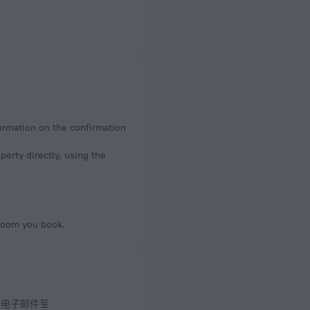
formation on the confirmation
perty directly, using the
 room you book.
送电子邮件至