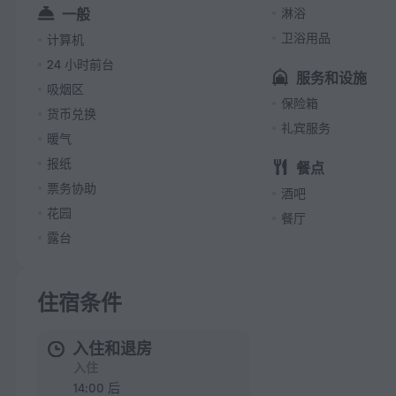
一般
淋浴
卫浴用品
计算机
24 小时前台
服务和设施
吸烟区
保险箱
货币兑换
礼宾服务
暖气
报纸
餐点
票务协助
酒吧
花园
餐厅
露台
住宿条件
入住和退房
入住
14:00 后