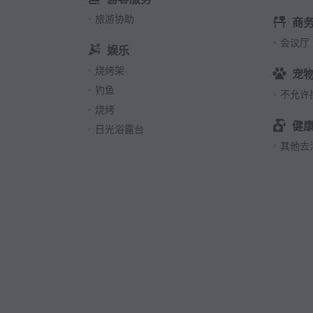
旅游协助
商
会议厅
娱乐
烧烤架
宠
钓鱼
不允许
烧烤
健
日光浴露台
其他去