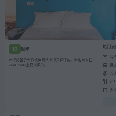
热门设
10
很棒
网
此评分基于合作伙伴网站上的宾客评价。此地尚未在
ZenHotels上获得评价。
接
游
酒
会