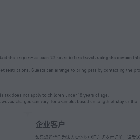
act the property at least 72 hours before travel, using the contact in
t restrictions. Guests can arrange to bring pets by contacting the pro
is tax does not apply to children under 18 years of age.
owever, charges can vary, for example, based on length of stay or the
企业客户
如果您希望作为法人实体以电汇方式支付订单，请发