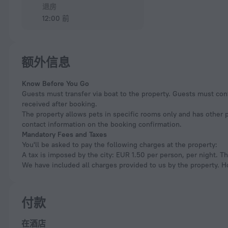
退房
12:00 前
额外信息
Know Before You Go
Guests must transfer via boat to the property. Guests must cont
received after booking.
The property allows pets in specific rooms only and has other pe
contact information on the booking confirmation.
Mandatory Fees and Taxes
You'll be asked to pay the following charges at the property:
A tax is imposed by the city: EUR 1.50 per person, per night. Th
We have included all charges provided to us by the property. H
付款
在酒店