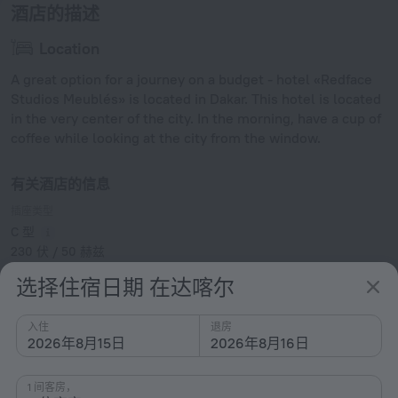
酒店的描述
Location
A great option for a journey on a budget - hotel «Redface
Studios Meublés» is located in Dakar. This hotel is located
in the very center of the city. In the morning, have a cup of
coffee while looking at the city from the window.
有关酒店的信息
插座类型
C 型
230 伏 / 50 赫兹
G 型
选择住宿日期 在达喀尔
230 伏 / 50 赫兹
E 型
入住
退房
230 伏 / 50 赫兹
2026年8月15日
2026年8月16日
K 型
230 伏 / 50 赫兹
显示酒店信息
1 间客房，