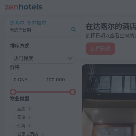
20 强 在达喀尔的酒店 2026起价 ¥ 374 - 在 ZenHotels.com 上
达喀尔, 塞内加尔
在达喀尔的酒
未选择日期
选择日期以查看空房情
排序方式
选择日期
热门程度
价格
物业类型
酒店
青旅
公寓
公寓式酒店