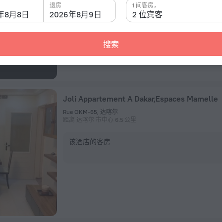
该酒店的客房
退房
1 间客房，
6年8月8日
2026年8月9日
2 位宾客
搜索
Joli Appartement A Dakar,Espaces Mamelle
Rue OKM-65, 达喀尔
距离 达喀尔 市中心 6.5 公里
该酒店的客房