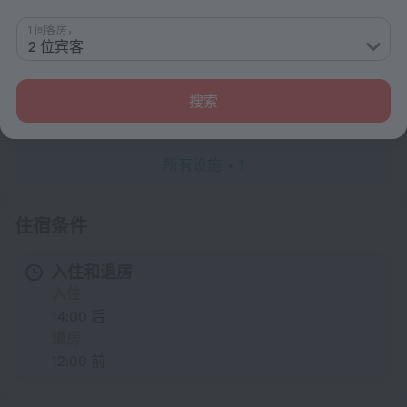
1 间客房，
服务和设施
2 位宾客
餐点
搜索
共用厨房
所有设施
1
住宿条件
入住和退房
入住
14:00 后
退房
12:00 前