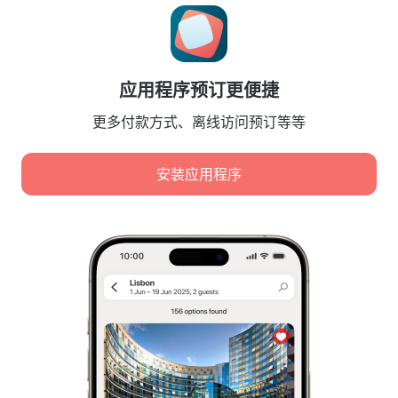
Cookie 设置
Booking Terms & Conditions
合作伙伴
应用程序预订更便捷
酒店业主
旅行社
更多付款方式、离线访问预订等等
企业客户
Affiliate program
安装应用程序
安全付款
先进支付系统提供的安全数据保护。
我们使用 Cookie 来分析内容、广告和流量。数据将传输给
我们的合作伙伴。点击“接受”即表示您同意
Cookie 使用政策
和
Google 隐私政策
隐私政策
数字服务法
全部接受
Leaside Services Limited, reg.no HE342401, Business Address: 17 Karaiskaki
Street, Office 22, Agaia Triada, Limassol, Cyprus, 3032
仅接受必要