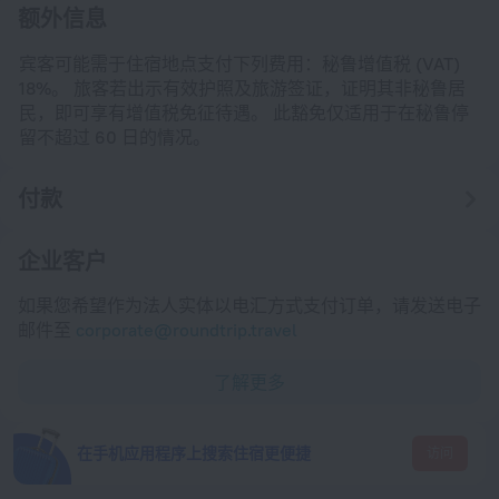
额外信息
18%。󠀲󠀠󠀳 󠀰旅客若出示有效护照及旅游签证，证明其非秘鲁居
民，即可享有增值税免征待遇。󠀲󠀡󠀳 󠀰此豁免仅适用于在秘鲁停
留不超过 60 日的情况。
付款
企业客户
如果您希望作为法人实体以电汇方式支付订单，请发送电子
邮件至
corporate@roundtrip.travel
了解更多
在手机应用程序上搜索住宿更便捷
访问