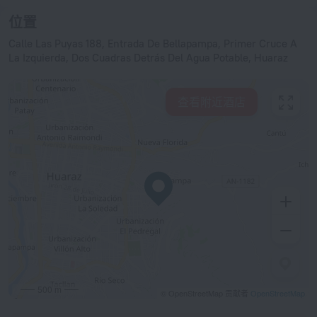
位置
Calle Las Puyas 188, Entrada De Bellapampa, Primer Cruce A
La Izquierda, Dos Cuadras Detrás Del Agua Potable, Huaraz
查看附近酒店
500 m
© OpenStreetMap 贡献者
OpenStreetMap