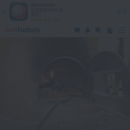
Tony's House Hostel 在Huaraz — 立即在 ZenHotels.com 预订
ZenHotels
应用程序中的价格
查看
更低！
4260