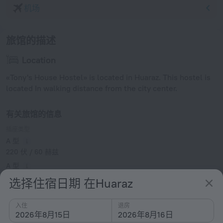
机场
旅馆的描述
Location
«Tony's House Hostel» is located in Huaraz. This hostel is
located In walking distance from the city center.
有关旅馆的信息
插座类型
A 型
220 伏 / 60 赫兹
A 型
（接地）
选择住宿日期 在Huaraz
220 伏 / 60 赫兹
C 型
入住
退房
2026年8月15日
2026年8月16日
220 伏 / 60 赫兹
显示酒店信息