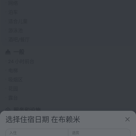
网络
泊车
适合儿童
游泳池
酒吧/餐厅
一般
24 小时前台
电梯
吸烟区
花园
露台
服务和设施
选择住宿日期 在布赖米
洗衣
单独收费
入住
退房
礼宾服务