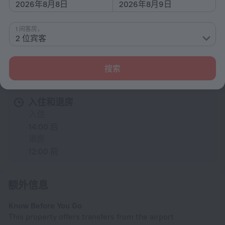
2026年8月8日
2026年8月9日
行李寄存
1 间客房，
2 位宾客
所有设施
21
搜索
住宿条件
入住和退房
入住
14:00 后
退房
12:00 前
额外信息
Know Before You Go
This property offers transfers from the airport