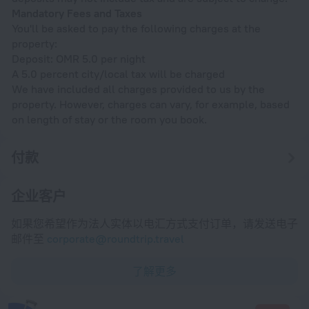
Mandatory Fees and Taxes
You'll be asked to pay the following charges at the
property:
Deposit: OMR 5.0 per night
A 5.0 percent city/local tax will be charged
We have included all charges provided to us by the
property. However, charges can vary, for example, based
on length of stay or the room you book.
付款
企业客户
如果您希望作为法人实体以电汇方式支付订单，请发送电子
邮件至
corporate@roundtrip.travel
了解更多