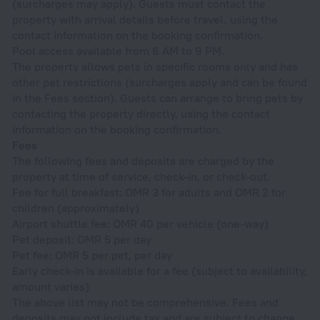
(surcharges may apply). Guests must contact the
property with arrival details before travel, using the
contact information on the booking confirmation.
Pool access available from 6 AM to 9 PM.
The property allows pets in specific rooms only and has
other pet restrictions (surcharges apply and can be found
in the Fees section). Guests can arrange to bring pets by
contacting the property directly, using the contact
information on the booking confirmation.
Fees
The following fees and deposits are charged by the
property at time of service, check-in, or check-out.
Fee for full breakfast: OMR 3 for adults and OMR 2 for
children (approximately)
Airport shuttle fee: OMR 40 per vehicle (one-way)
Pet deposit: OMR 5 per day
Pet fee: OMR 5 per pet, per day
Early check-in is available for a fee (subject to availability,
amount varies)
The above list may not be comprehensive. Fees and
deposits may not include tax and are subject to change.