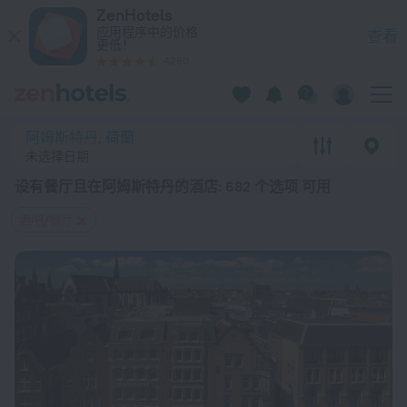
20 强 设有餐厅且在阿姆斯特丹的酒店 2026起价 ¥ 468 - 在 ZenH
ZenHotels
应用程序中的价格
查看
更低！
4260
阿姆斯特丹, 荷蘭
未选择日期
设有餐厅且在阿姆斯特丹的酒店
: 682 个选项 可用
酒吧/餐厅