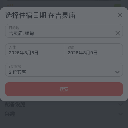
Hotel GBH Kale
7.6
选择住宿日期 在吉灵庙
距离 吉灵庙 市中心 978 米
从 ¥ 892
目的地
每晚
吉灵庙, 缅甸
入住
退房
2026年8月8日
2026年8月9日
主页
缅甸
吉灵庙
1 间客房，
酒店选项 在吉灵庙
2 位宾客
按星级排序
搜索
按类型排序
配备设施
兴趣