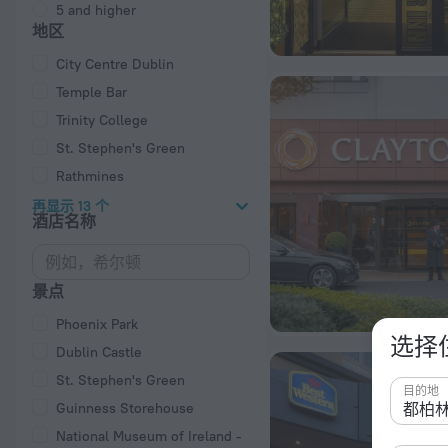
5 and higher
地区
City Centre Dublin
Temple Bar
Trinity College
St. Stephen's Green
Rathmines
再显示 13 个
酒店名称
景点
Phoenix Park
选择
Dublin Castle
St. Stephen's Green
目的地
Guinness Storehouse
National Museum of Ireland -