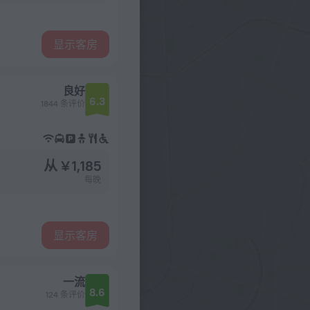
显示客房
良好
6.3
1844 条评价
从 ¥ 1,185
每晚
显示客房
一流
8.6
124 条评价