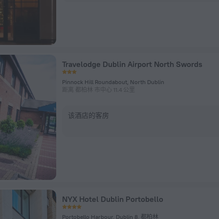
Travelodge Dublin Airport North Swords
Pinnock Hill Roundabout, North Dublin
距离 都柏林 市中心 11.4 公里
该酒店的客房
NYX Hotel Dublin Portobello
Portobello Harbour, Dublin 8, 都柏林