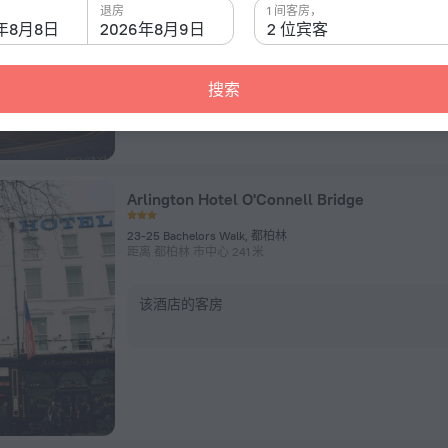
退房
1 间客房，
6年8月8日
2026年8月9日
2 位宾客
该酒店的客房
搜索
Arlington Hotel O'Connell Bridge
23-25 Bachelors Walk, 都柏林
距离 都柏林 市中心 241 米
该酒店的客房