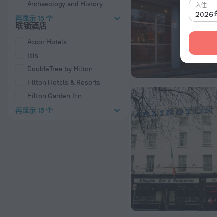
Archaeology and History
入住
202
再显示 15 个
联锁酒店
Accor Hotels
Ibis
DoubleTree by Hilton
Hilton Hotels & Resorts
Hilton Garden Inn
再显示 15 个