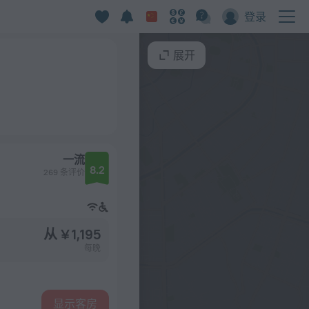
登录
展开
一流
8.2
269 条评价
从 ¥ 1,195
每晚
显示客房