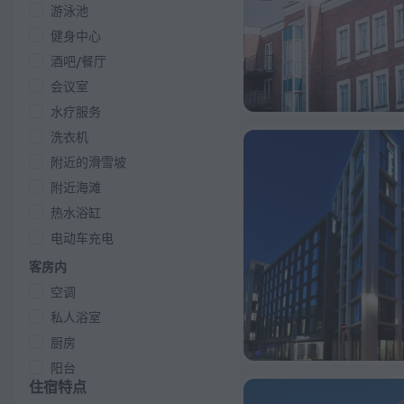
游泳池
健身中心
酒吧/餐厅
会议室
水疗服务
洗衣机
附近的滑雪坡
附近海滩
热水浴缸
电动车充电
客房内
空调
私人浴室
厨房
阳台
住宿特点