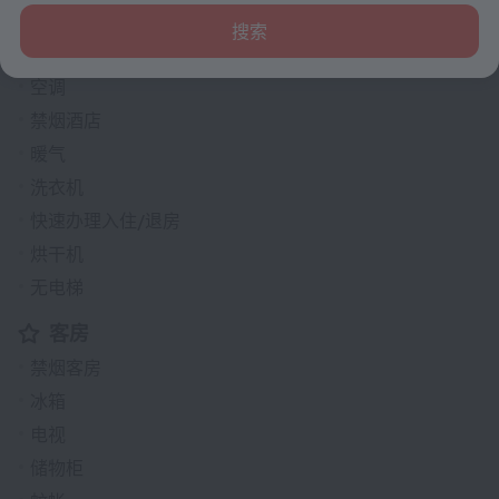
一般
搜索
酒店内购物
空调
禁烟酒店
暖气
洗衣机
快速办理入住/退房
烘干机
无电梯
客房
禁烟客房
冰箱
电视
储物柜