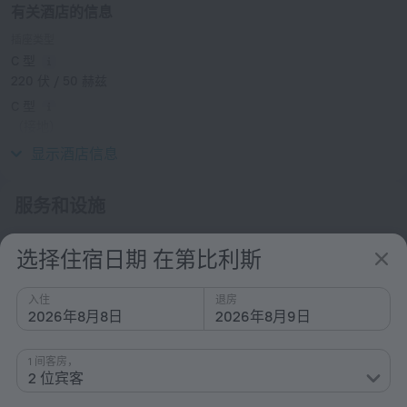
有关酒店的信息
插座类型
C 型
220 伏 / 50 赫兹
C 型
（接地）
220 伏 / 50 赫兹
显示酒店信息
服务和设施
热门
选择住宿日期 在第比利斯
网络
入住
退房
接送
2026年8月8日
2026年8月9日
泊车
空调
1 间客房，
2 位宾客
厨房