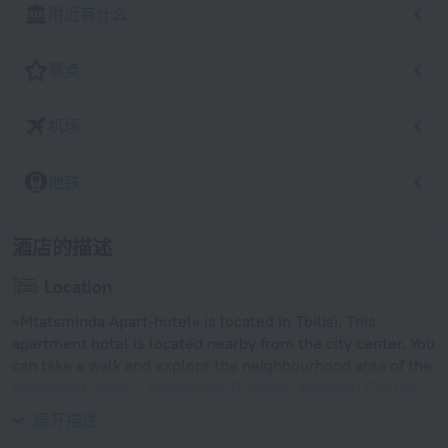
附近有什么
景点
机场
地铁
酒店的描述
Location
«Mtatsminda Apart-hotel» is located in Tbilisi. This
apartment hotel is located nearby from the city center. You
can take a walk and explore the neighbourhood area of the
apartment hotel — Parliament Building, Kashveti Church
and Tbilisi Opera and Ballet Theatre.
展开描述