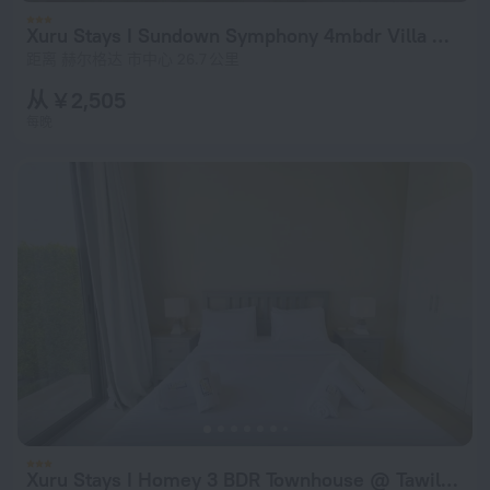
Xuru Stays I Sundown Symphony 4mbdr Villa @ Joubal El Gouna
距离 赫尔格达 市中心 26.7 公里
从 ¥ 2,505
每晚
Xuru Stays I Homey 3 BDR Townhouse @ Tawila El Gouna