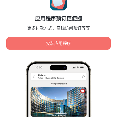
Booking Terms & Conditions
合作伙伴
应用程序预订更便捷
酒店业主
旅行社
更多付款方式、离线访问预订等等
企业客户
Affiliate program
安装应用程序
安全付款
先进支付系统提供的安全数据保护。
我们使用 Cookie 来分析内容、广告和流量。数据将传输给
我们的合作伙伴。点击“接受”即表示您同意
Cookie 使用政策
和
Google 隐私政策
隐私政策
数字服务法
全部接受
Leaside Services Limited, reg.no HE342401, Business Address: 17 Karaiskaki
Street, Office 22, Agaia Triada, Limassol, Cyprus, 3032
仅接受必要
选择日期
选择日期
欧盟注册服务商标
以查看最新价格。