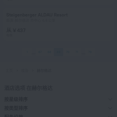
Steigenberger ALDAU Resort
距离 赫尔格达 市中心 6.6 公里
从 ¥ 437
每晚
1
67
68
69
70
71
79
主页
埃及
赫尔格达
酒店选项 在赫尔格达
按星级排序
按类型排序