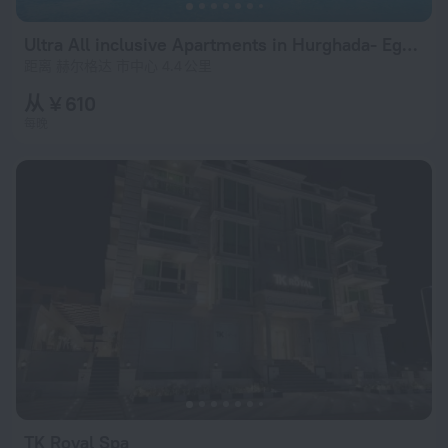
Ultra All inclusive Apartments in Hurghada- Egypt Apartments
距离 赫尔格达 市中心 4.4 公里
从 ¥ 610
每晚
TK Royal Spa