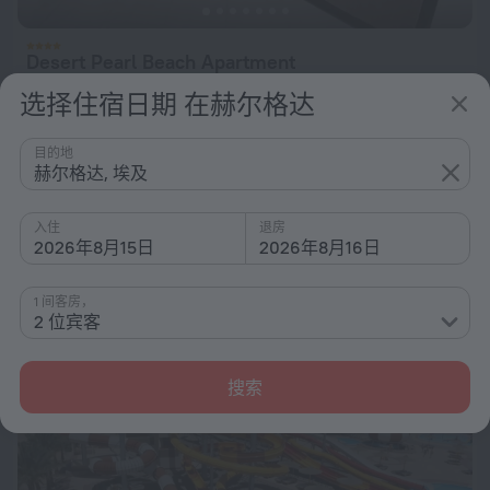
Desert Pearl Beach Apartment
距离 赫尔格达 市中心 3.6 公里
选择住宿日期 在赫尔格达
从 ¥ 502
每晚
目的地
赫尔格达, 埃及
Fanadir Beach Hotel
入住
退房
距离 赫尔格达 市中心 2 公里
2026年8月15日
2026年8月16日
从 ¥ 583
每晚
1 间客房，
2 位宾客
搜索