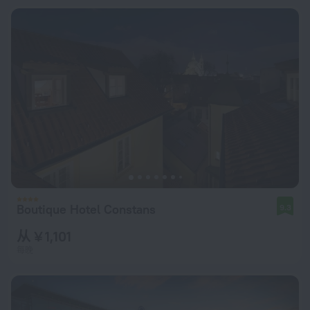
Boutique Hotel Constans
9.3
从 ¥ 1,101
每晚