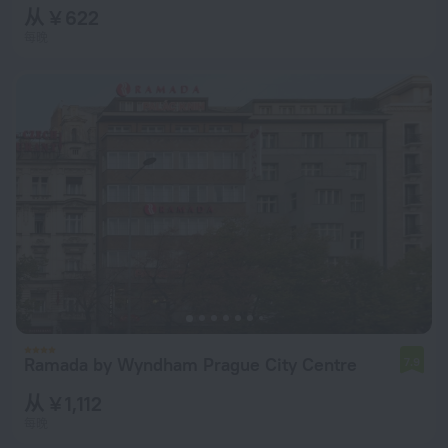
从 ¥ 622
每晚
Ramada by Wyndham Prague City Centre
7.9
从 ¥ 1,112
每晚