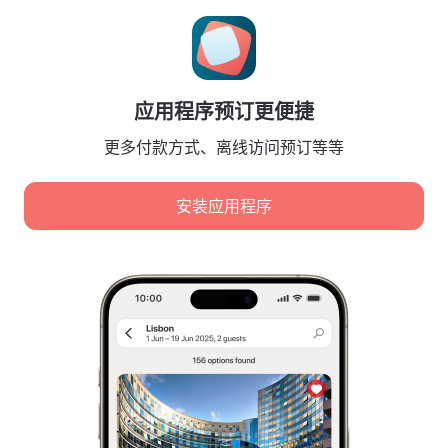
Cookie 设置
Booking Terms & Conditions
合作伙伴
应用程序预订更便捷
酒店业主
旅行社
更多付款方式、离线访问预订等等
企业客户
Affiliate program
安装应用程序
安全付款
先进支付系统提供的安全数据保护。
我们使用 Cookie 来分析内容、广告和流量。数据将传输给
我们的合作伙伴。点击“接受”即表示您同意
Cookie 使用政策
和
Google 隐私政策
隐私政策
数字服务法
全部接受
Leaside Services Limited, reg.no HE342401, Business Address: 17 Karaiskaki
Street, Office 22, Agaia Triada, Limassol, Cyprus, 3032