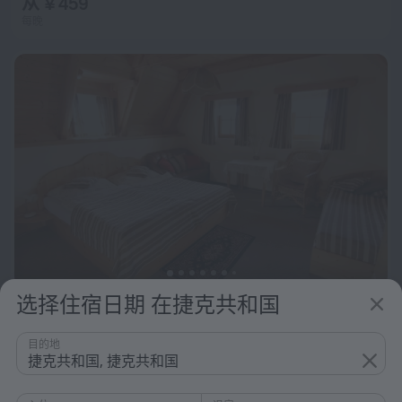
从 ¥ 459
每晚
选择住宿日期 在捷克共和国
Hotel Frýdl
8.6
目的地
从 ¥ 628
捷克共和国, 捷克共和国
每晚