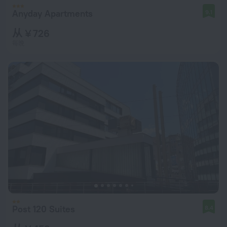
Anyday Apartments
9.1
从 ¥ 726
每晚
Post 120 Suites
8.4