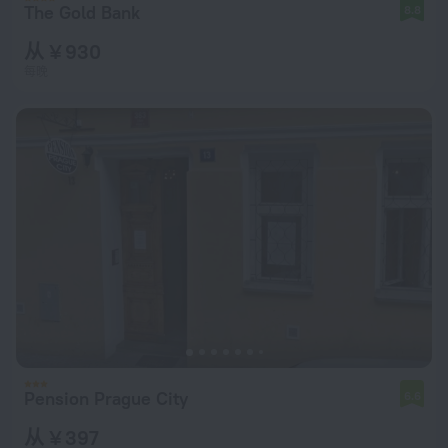
The Gold Bank
8.8
从 ¥ 930
每晚
Pension Prague City
6.6
从 ¥ 397