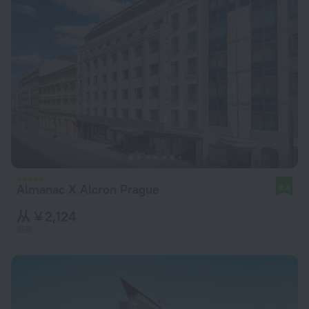
Almanac X Alcron Prague
9.4
从 ¥ 2,124
每晚