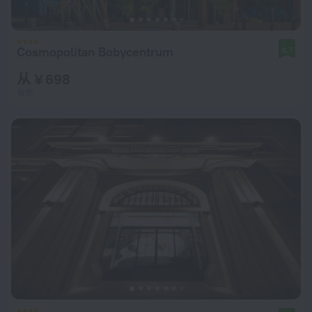
Cosmopolitan Bobycentrum
8.7
从 ¥ 698
每晚