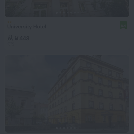
University Hotel
8.4
从 ¥ 443
每晚