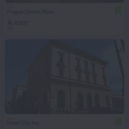
Prague Centre Plaza
6.9
从 ¥ 537
每晚
Hotel City Inn
6.0