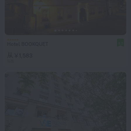
Hotel BOOKQUET
9.2
从 ¥ 1,583
每晚