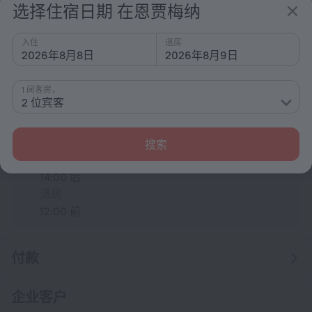
选择住宿日期 在恩贾梅纳
220 伏 / 50 赫兹
C 型
入住
退房
（接地）
2026年8月8日
2026年8月9日
220 伏 / 50 赫兹
显示酒店信息
1 间客房，
2 位宾客
住宿条件
入住和退房
搜索
入住
14:00 后
退房
12:00 前
付款
企业客户