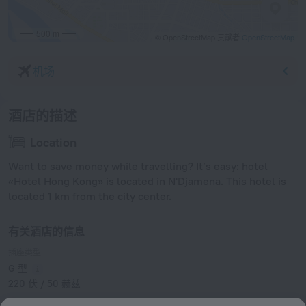
500 m
© OpenStreetMap 贡献者
OpenStreetMap
机场
酒店的描述
Location
Want to save money while travelling? It’s easy: hotel
«Hotel Hong Kong» is located in N'Djamena. This hotel is
located 1 km from the city center.
有关酒店的信息
插座类型
G 型
220 伏 / 50 赫兹
E 型