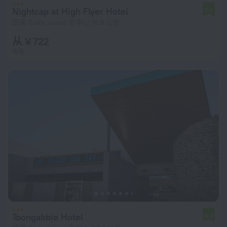
Nightcap at High Flyer Hotel
7.6
距离 Slate Island 市中心 16.8 公里
从 ¥ 722
每晚
Toongabbie Hotel
4.6