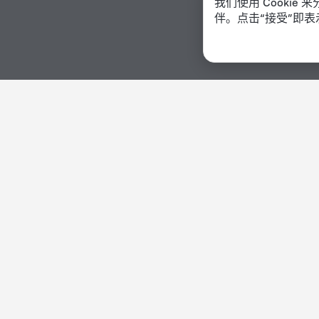
我们使用 Cooki
伴。点击“接受”即表
主页
布隆迪
布鲁里
在布鲁里且适合吸烟者的酒店
酒店选项 在布鲁里
按星级排序
按类型排序
5 星
酒店
4 星
青旅
3 星
公寓
2 星
公寓式酒店
1 星
招待所