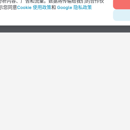
e 来分析内容、广告和流量。数据将传输给我们的合作伙
示您同意
Cookie 使用政策
和
Google 隐私政策
配备设施
提供泊车的酒店
设有餐厅的酒店
提供水疗服务的酒店
提供 Wi-Fi 的酒店
设有游泳池的酒店