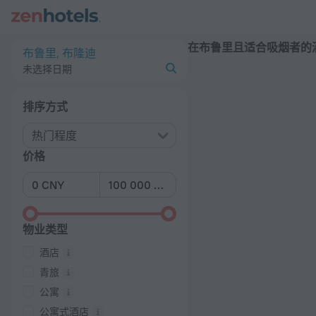
20 强 在布鲁里且适合吸烟者的酒店 2026 - 在 ZenHotels.com
在布鲁里且适合吸烟者的
布鲁里, 布隆迪
未选择日期
排序方式
热门程度
价格
物业类型
酒店
青旅
公寓
公寓式酒店