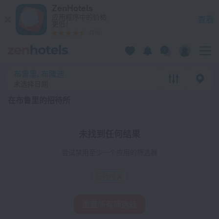
20 强 在布鲁里的招待所 2026 - 在 ZenHotels.com 上预订
ZenHotels
应用程序中的价格
查看
更低！
4260
布鲁里, 布隆迪
未选择日期
在布鲁里的招待所
未找到任何结果
尝试禁用至少一个应用的筛选器
招待所
重置所有筛选器