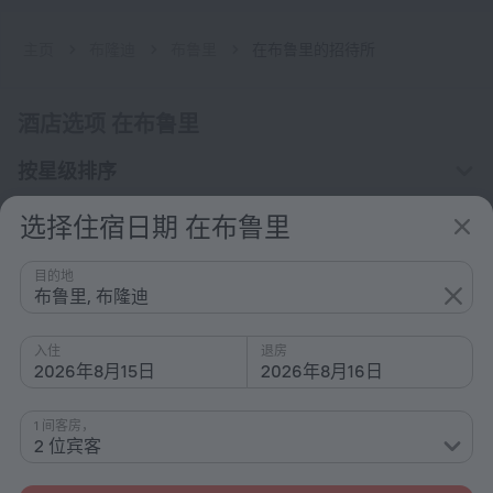
主页
布隆迪
布鲁里
在布鲁里的招待所
酒店选项 在布鲁里
按星级排序
按类型排序
选择住宿日期 在布鲁里
配备设施
目的地
兴趣
布鲁里, 布隆迪
入住
退房
2026年8月15日
2026年8月16日
1 间客房，
公司
2 位宾客
公司和团队