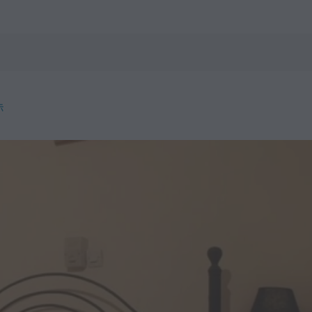
m 预订
示