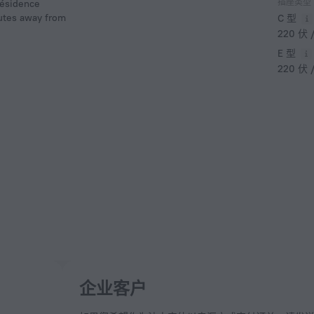
插座类型
Résidence
nutes away from
C 型
220 伏 
E 型
220 伏 
企业客户