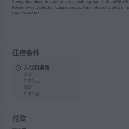
A very nice place to stay for a reasonable price - hotel «Hôtel 
Kessene» is located in Ouagadougou. This hotel is located mi
the city center.
住宿条件
入住和退房
入住
12:00 后
退房
12:00 前
付款