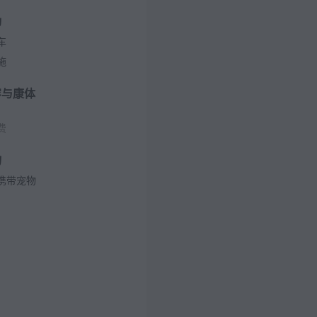
动
车
施
容与康体
费
物
携带宠物