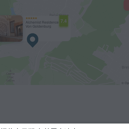
7.4
Alchemist Residence
Von Goldenburg
© O