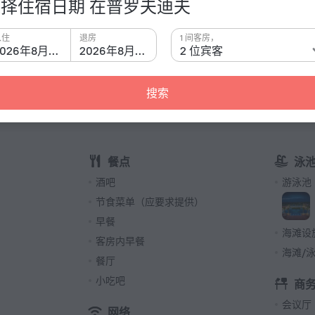
择住宿日期 在普罗夫迪夫
有关酒
入住
退房
1 间客房，
插座类型
dence Von Goldenburg» is located in Plovdiv. This
2026年8月8日
2026年8月9日
2 位宾客
C 型
230 伏 
搜索
C 型
（接地
230 伏 
客房数量
餐点
泳
6 间客
酒吧
游泳池
节食菜单（应要求提供）
早餐
海滩设
客房内早餐
海滩/
餐厅
小吃吧
商
会议厅
网络