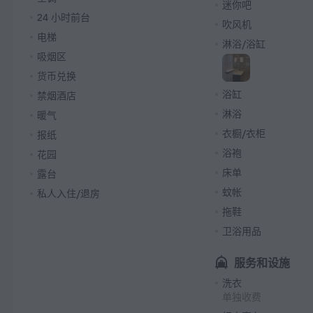
迷你吧
24 小时前台
吹风机
电梯
淋浴/浴缸
吸烟区
货币兑换
浴缸
禁烟酒店
淋浴
暖气
衣橱/衣柜
报纸
浴袍
花园
床单
露台
蚊帐
私人入住/退房
拖鞋
卫浴用品
服务和设施
洗衣
单独收费