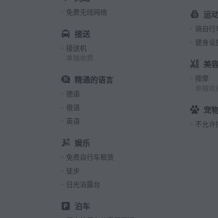
免费无线网络
运
骑自行
接送
健身设
接送机
单独收费
美
按摩
精通的语言
单独收
德语
俄语
宠
英语
不允许
娱乐
免费自行车租赁
徒步
日光浴露台
泊车