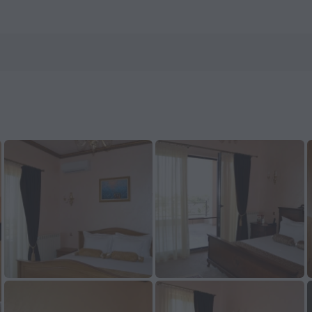
ZenHotels.com 预订