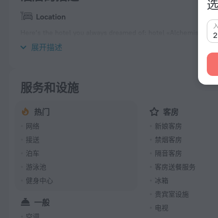
选
Location
Here’s the hotel you always dreamed of: hotel «Alchemist Resi
hotel is located in 9 km from the city center.
展开描述
服务和设施
热门
客房
网络
新娘客房
接送
禁烟客房
泊车
隔音客房
游泳池
客房送餐服务
健身中心
冰箱
贵宾室设施
一般
电视
空调