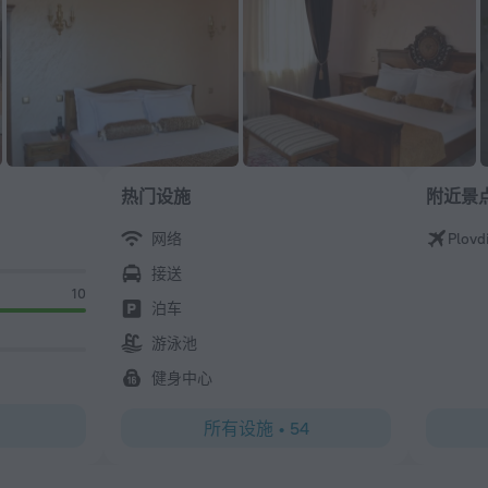
热门设施
附近景
网络
Plovd
接送
10
泊车
游泳池
健身中心
所有设施
•
54