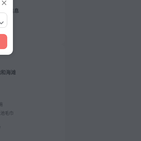
店的信息
/ 50 赫兹
）
/ 50 赫兹
池和海滩
房
施
泳池毛巾
务