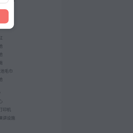
园
缸
池
池
施
泳池毛巾
池
务
心
打印机
演讲设施