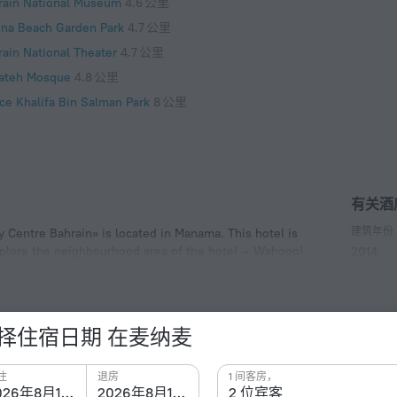
rain National Museum
4.6 公里
ina Beach Garden Park
4.7 公里
rain National Theater
4.7 公里
Fateh Mosque
4.8 公里
nce Khalifa Bin Salman Park
8 公里
有关酒
建筑年份
y Centre Bahrain» is located in Manama. This hotel is
explore the neighbourhood area of the hotel — Wahooo!
2014
插座类型
G 型
230 伏 
择住宿日期 在麦纳麦
客房和楼
200 间客
住
退房
1 间客房，
2026年8月15日
2026年8月16日
2 位宾客
餐点
泳