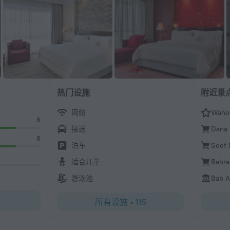
热门设施
附近景
网络
Wahoo
8
接送
Dana 
8
泊车
Seef 
适合儿童
Bahra
游泳池
Bab A
所有设施
•
115