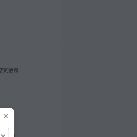
店的信息
/ 50 赫兹
层数量
房, 15 楼
池和海滩