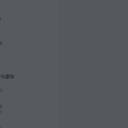
动
施
容与康体
费
务
费