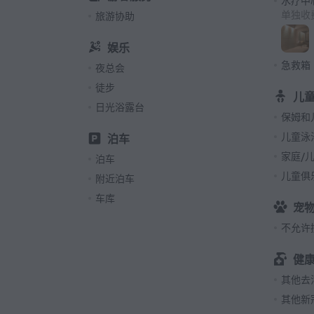
水疗中
单独收
旅游协助
娱乐
急救箱
夜总会
徒步
儿
日光浴露台
保姆和
儿童泳
泊车
家庭/
泊车
儿童俱
附近泊车
车库
宠
不允许
健
其他去
其他新