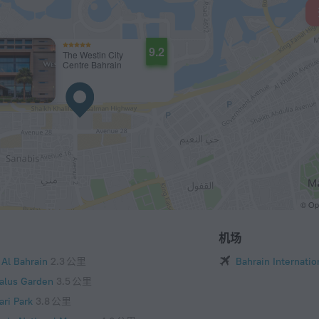
9.2
The Westin City
Centre Bahrain
© O
机场
 Al Bahrain
2.3 公里
Bahrain Internatio
alus Garden
3.5 公里
ari Park
3.8 公里