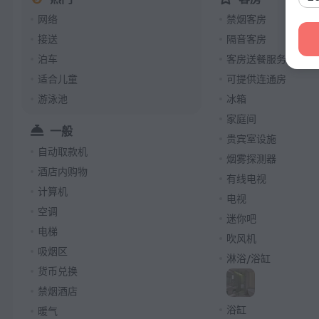
网络
禁烟客房
接送
隔音客房
泊车
客房送餐服务
适合儿童
可提供连通房
游泳池
冰箱
家庭间
一般
贵宾室设施
自动取款机
烟雾探测器
酒店内购物
有线电视
计算机
电视
空调
迷你吧
电梯
吹风机
吸烟区
淋浴/浴缸
货币兑换
禁烟酒店
浴缸
暖气