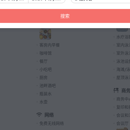
酒吧
水上乐
搜索
为宾客提供咖啡/香茗
游泳池
早餐
水疗浴
客房内早餐
室内泳
咖啡馆
室外泳
餐厅
泳池设
小吃吧
海滩/
厨房
屋顶泳
池畔酒吧
商
瓶装水
商务中
水壶
复印和
网络
会议和
免费无线网络
会议厅