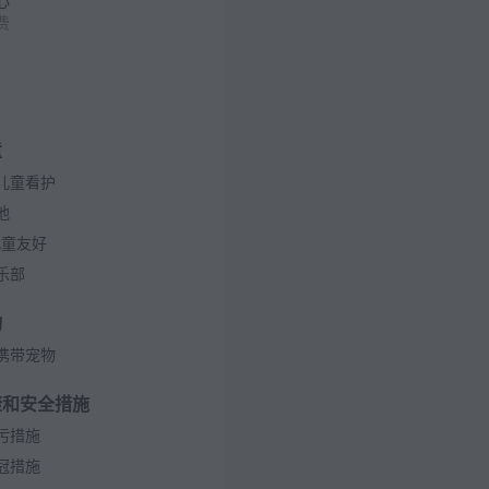
心
费
童
儿童看护
池
儿童友好
乐部
物
携带宠物
康和安全措施
污措施
冠措施