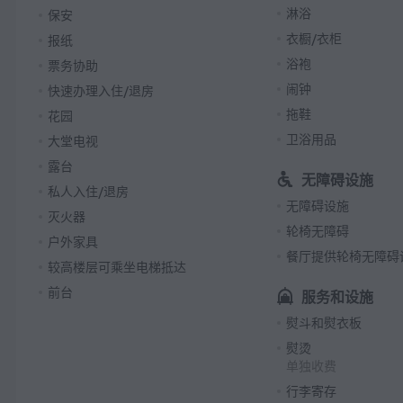
淋浴
保安
衣橱/衣柜
报纸
浴袍
票务协助
闹钟
快速办理入住/退房
拖鞋
花园
卫浴用品
大堂电视
露台
无障碍设施
私人入住/退房
无障碍设施
灭火器
轮椅无障碍
户外家具
餐厅提供轮椅无障碍
较高楼层可乘坐电梯抵达
前台
服务和设施
熨斗和熨衣板
熨烫
单独收费
行李寄存