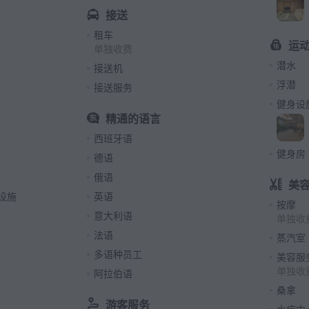
接送
租车
运
单独收费
潜水
接送机
浮潜
接送服务
健身设
精通的语言
西班牙语
健身房
德语
俄语
美
设施
英语
按摩
意大利语
单独收
法语
蒸汽室
多语种员工
美容服
单独收
阿拉伯语
桑拿
游客服务