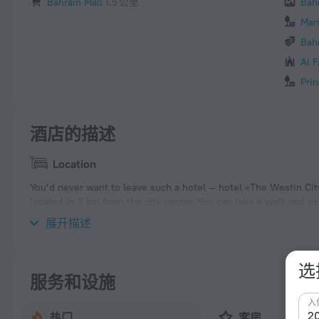
Bahrain Mall
1.5 公里
Bah
Mar
Bah
Al 
Pri
酒店的描述
Location
You’d never want to leave such a hotel — hotel «The Westin Cit
located in 3 km from the city center. You can take a walk and 
Waterpark, Dana Mall and Seef Mall.
展开描述
选
服务和设施
入
热门
客房