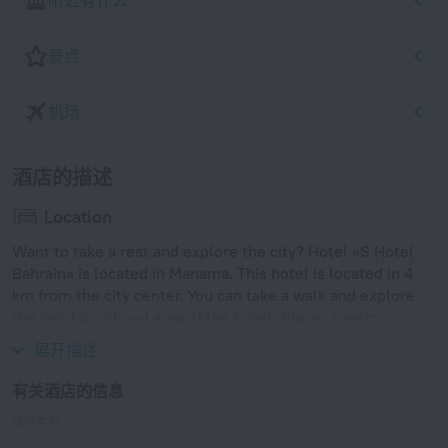
附近有什么
景点
机场
酒店的描述
Location
Want to take a rest and explore the city? Hotel «S Hotel
Bahrain» is located in Manama. This hotel is located in 4
km from the city center. You can take a walk and explore
the neighbourhood area of the hotel. Places nearby:
Wahooo! Waterpark, Dana Mall and Seef Mall.
展开描述
有关酒店的信息
插座类型
G 型