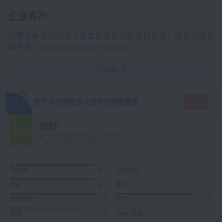
企业客户
如果您希望作为法人实体以电汇方式支付订单，请发送电子
邮件至
corporate@roundtrip.travel
了解更多
在手机应用程序上搜索住宿更便捷
访问
很好
7.3
基于来自全球宾客的 220 条评价。
1 条评价 使用 您的语言
清洁度
8,7
卫生用品
位置
8,7
餐点
物有所值
9
客房
8
服务
7,7
Wi-Fi 质量