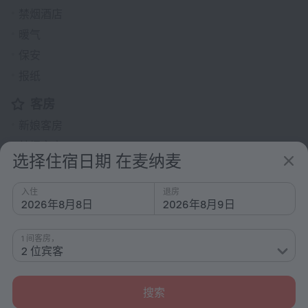
禁烟酒店
暖气
保安
报纸
客房
新娘客房
禁烟客房
选择住宿日期 在麦纳麦
隔音客房
客房送餐服务
入住
退房
2026年8月8日
2026年8月9日
家庭间
贵宾室设施
1 间客房，
烟雾探测器
2 位宾客
有线电视
迷你吧
搜索