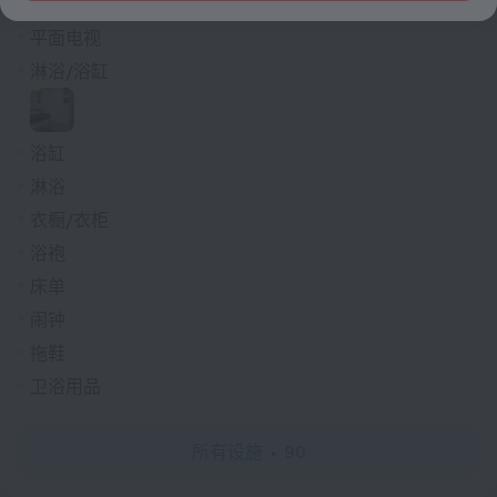
吹风机
平面电视
淋浴/浴缸
浴缸
淋浴
衣橱/衣柜
浴袍
床单
闹钟
拖鞋
卫浴用品
所有设施
90