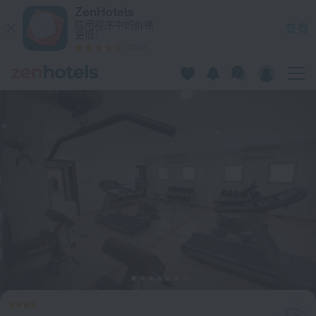
Asdal Gulf Inn Boutique Seef Hotel 在麦纳麦 — 立即在 ZenHot
ZenHotels
应用程序中的价格
查看
更低！
4260