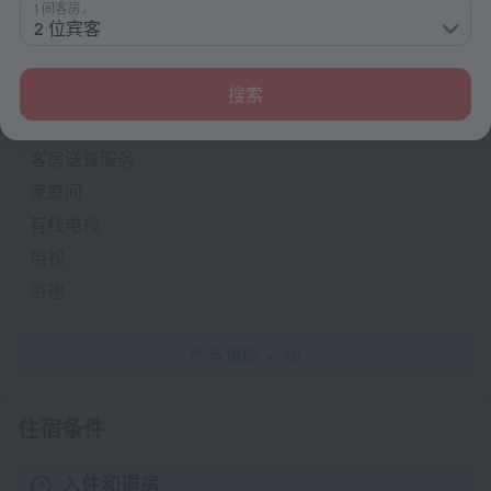
1 间客房，
大堂电视
2 位宾客
灭火器
客房
搜索
禁烟客房
客房送餐服务
家庭间
有线电视
电视
浴袍
所有设施
49
住宿条件
入住和退房