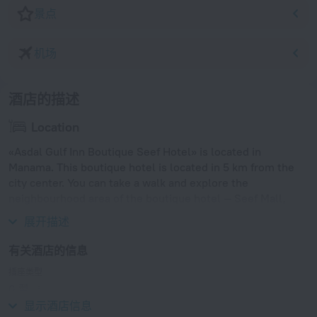
景点
机场
酒店的描述
Location
«Asdal Gulf Inn Boutique Seef Hotel» is located in
Manama. This boutique hotel is located in 5 km from the
city center. You can take a walk and explore the
neighbourhood area of the boutique hotel — Seef Mall,
Bahrain Mall and Wahooo! Waterpark.
展开描述
有关酒店的信息
插座类型
G 型
230 伏 / 50 赫兹
显示酒店信息