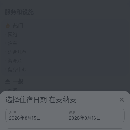
服务和设施
热门
网络
泊车
适合儿童
游泳池
健身中心
一般
空调
选择住宿日期 在麦纳麦
24 小时前台
电梯
入住
退房
保安
2026年8月15日
2026年8月16日
快速办理入住/退房