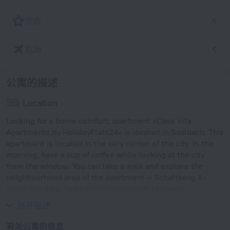
景点
机场
公寓的描述
Location
Looking for a home comfort: apartment «Casa Vita
Apartments by HolidayFlats24» is located in Saalbach. This
apartment is located in the very center of the city. In the
morning, have a cup of coffee while looking at the city
from the window. You can take a walk and explore the
neighbourhood area of the apartment — Schattberg X-
press Gondola, Saalbach-Hinterglemm Leogang
Fieberbrunn Ski Resort and Bernkogelbahn Gondola.
展开描述
有关公寓的信息