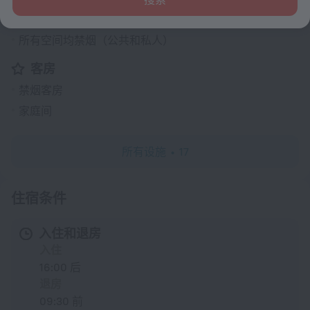
暖气
所有空间均禁烟（公共和私人）
客房
禁烟客房
家庭间
所有设施
17
住宿条件
入住和退房
入住
16:00 后
退房
09:30 前