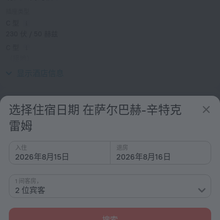
插座类型
C 型
230 伏 / 50 赫兹
C 型
（接地）
230 伏 / 50 赫兹
显示酒店信息
服务和设施
选择住宿日期 在萨尔巴赫-辛特克
雷姆
热门
网络
入住
退房
泊车
2026年8月15日
2026年8月16日
适合儿童
1 间客房，
附近的滑雪坡
2 位宾客
一般
禁烟酒店
搜索