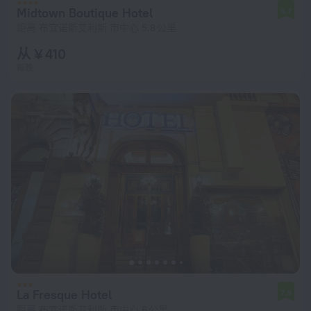
Midtown Boutique Hotel
6.7
距离 布宜诺斯艾利斯 市中心 5.8 公里
从 ¥ 410
每晚
La Fresque Hotel
7.9
距离 布宜诺斯艾利斯 市中心 6 公里