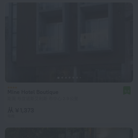
Mine Hotel Boutique
9.6
距离 布宜诺斯艾利斯 市中心 2.9 公里
从 ¥ 1,373
每晚