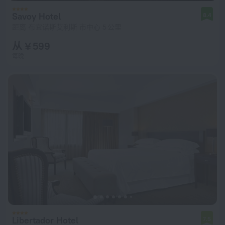
Savoy Hotel
8.4
距离 布宜诺斯艾利斯 市中心 5 公里
从 ¥ 599
每晚
Libertador Hotel
7.5