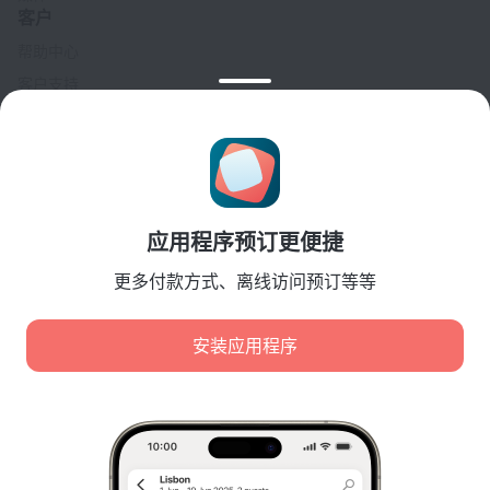
客户
帮助中心
客户支持
旅行博客
Cookie 设置
Booking Terms & Conditions
合作伙伴
应用程序预订更便捷
酒店业主
旅行社
更多付款方式、离线访问预订等等
企业客户
Affiliate program
安装应用程序
安全付款
先进支付系统提供的安全数据保护。