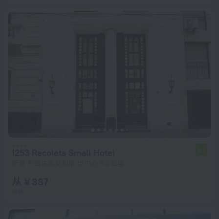
1253 Recoleta Small Hotel
6.1
距离 布宜诺斯艾利斯 市中心 5.9 公里
从 ¥ 387
每晚