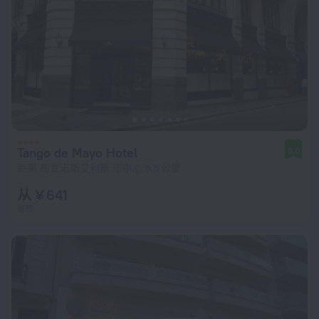
Tango de Mayo Hotel
9.0
距离 布宜诺斯艾利斯 市中心 5.5 公里
从 ¥ 641
每晚