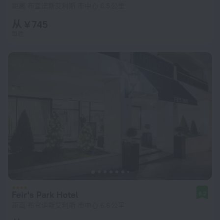
距离 布宜诺斯艾利斯 市中心 6.5 公里
从 ¥ 745
每晚
Feir's Park Hotel
8.2
距离 布宜诺斯艾利斯 市中心 6.6 公里