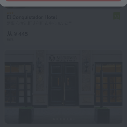
El Conquistador Hotel
7.3
距离 布宜诺斯艾利斯 市中心 6.3 公里
从 ¥ 445
每晚