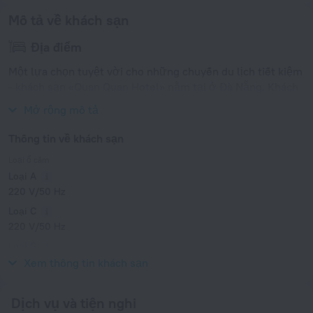
Mô tả về khách sạn
Địa điểm
Một lựa chọn tuyệt vời cho những chuyến du lịch tiết kiệm
- khách sạn «Quan Quan Hotel» nằm tại ở Đà Nẵng. Khách
sạn này nằm tại rất gần từ trung tâm thành phố.
Mở rộng mô tả
Thông tin về khách sạn
Loại ổ cắm
Loại A
220 V/50 Hz
Loại C
220 V/50 Hz
Loại G
220 V/50 Hz
Xem thông tin khách sạn
Dịch vụ và tiện nghi