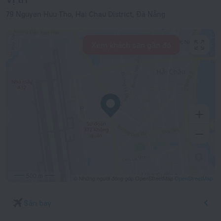
79 Nguyen Huu Tho, Hai Chau District, Đà Nẵng
Xem khách sạn gần đó
500 m
© Những người đóng góp OpenStreetMap
OpenStreetMap
Sân bay