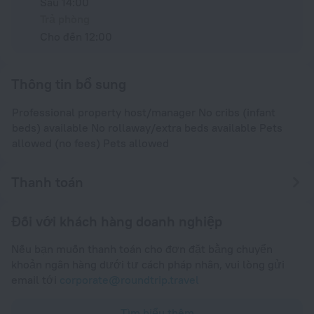
Sau 14:00
Trả phòng
Cho đến 12:00
Thông tin bổ sung
Professional property host/manager No cribs (infant
beds) available No rollaway/extra beds available Pets
allowed (no fees) Pets allowed
Thanh toán
Đối với khách hàng doanh nghiệp
Nếu bạn muốn thanh toán cho đơn đặt bằng chuyển
khoản ngân hàng dưới tư cách pháp nhân, vui lòng gửi
email tới
corporate@roundtrip.travel
Tìm hiểu thêm