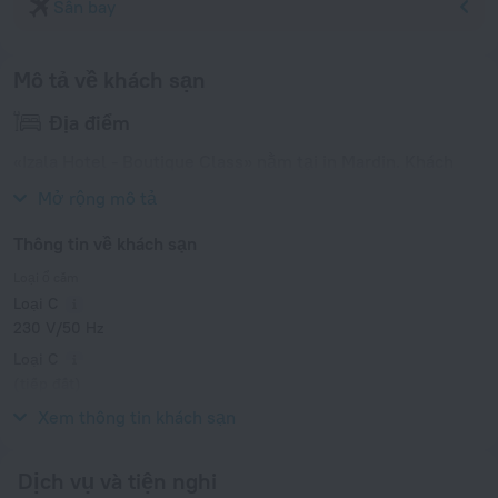
Sân bay
Mô tả về khách sạn
Địa điểm
«Izala Hotel - Boutique Class» nằm tại in Mardin. Khách
sạn nhỏ cao cấp này tọa lạc 1 km từ trung tâm thành phố.
Mở rộng mô tả
Thông tin về khách sạn
Loại ổ cắm
Loại C
230 V/50 Hz
Loại C
(tiếp đất)
230 V/50 Hz
Xem thông tin khách sạn
Dịch vụ và tiện nghi