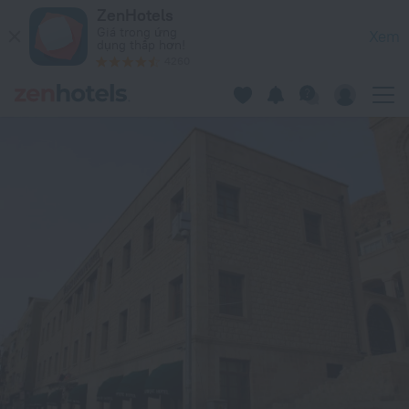
Izala Hotel - Boutique Class in Mardin – Đặt ngay trên ZenHot
ZenHotels
Giá trong ứng
Xem
dụng thấp hơn!
4260