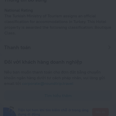
National Rating
The Turkish Ministry of Tourism assigns an official
classification for accommodations in Turkey. This Hotel
property is awarded the following classification: Boutique
Class.
Thanh toán
Đối với khách hàng doanh nghiệp
Nếu bạn muốn thanh toán cho đơn đặt bằng chuyển
khoản ngân hàng dưới tư cách pháp nhân, vui lòng gửi
email tới
corporate@roundtrip.travel
Tìm hiểu thêm
Tiện lợi hơn khi tìm kiếm chỗ ở trong ứng
Đến đó
dụng di động