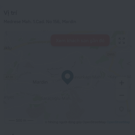
Vị trí
Medrese Mah. 1.Cad. No 156, Mardin
Xem khách sạn gần đó
500 m
© Những người đóng góp OpenStreetMap
OpenStreetMap