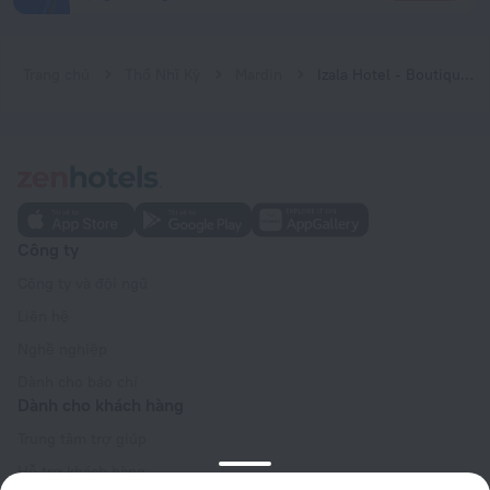
Trang chủ
Thổ Nhĩ Kỳ
Mardin
Izala Hotel - Boutique Class
Công ty
Công ty và đội ngũ
Liên hệ
Nghề nghiệp
Dành cho báo chí
Dành cho khách hàng
Trung tâm trợ giúp
Hỗ trợ khách hàng